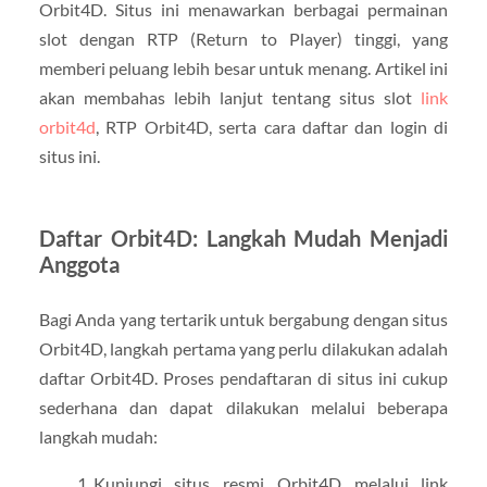
Orbit4D. Situs ini menawarkan berbagai permainan
slot dengan RTP (Return to Player) tinggi, yang
memberi peluang lebih besar untuk menang. Artikel ini
akan membahas lebih lanjut tentang situs slot
link
orbit4d
, RTP Orbit4D, serta cara daftar dan login di
situs ini.
Daftar Orbit4D: Langkah Mudah Menjadi
Anggota
Bagi Anda yang tertarik untuk bergabung dengan situs
Orbit4D, langkah pertama yang perlu dilakukan adalah
daftar Orbit4D. Proses pendaftaran di situs ini cukup
sederhana dan dapat dilakukan melalui beberapa
langkah mudah:
Kunjungi situs resmi Orbit4D melalui link