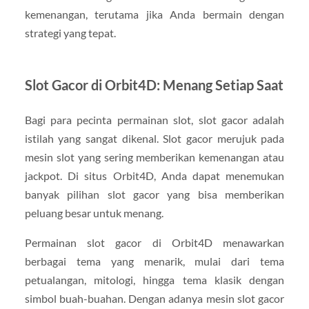
kemenangan, terutama jika Anda bermain dengan
strategi yang tepat.
Slot Gacor di Orbit4D: Menang Setiap Saat
Bagi para pecinta permainan slot, slot gacor adalah
istilah yang sangat dikenal. Slot gacor merujuk pada
mesin slot yang sering memberikan kemenangan atau
jackpot. Di situs Orbit4D, Anda dapat menemukan
banyak pilihan slot gacor yang bisa memberikan
peluang besar untuk menang.
Permainan slot gacor di Orbit4D menawarkan
berbagai tema yang menarik, mulai dari tema
petualangan, mitologi, hingga tema klasik dengan
simbol buah-buahan. Dengan adanya mesin slot gacor