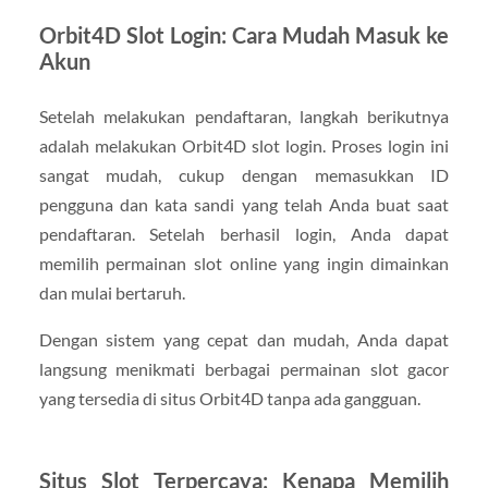
Orbit4D Slot Login: Cara Mudah Masuk ke
Akun
Setelah melakukan pendaftaran, langkah berikutnya
adalah melakukan Orbit4D slot login. Proses login ini
sangat mudah, cukup dengan memasukkan ID
pengguna dan kata sandi yang telah Anda buat saat
pendaftaran. Setelah berhasil login, Anda dapat
memilih permainan slot online yang ingin dimainkan
dan mulai bertaruh.
Dengan sistem yang cepat dan mudah, Anda dapat
langsung menikmati berbagai permainan slot gacor
yang tersedia di situs Orbit4D tanpa ada gangguan.
Situs Slot Terpercaya: Kenapa Memilih