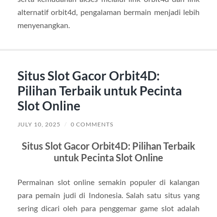
alternatif orbit4d, pengalaman bermain menjadi lebih
menyenangkan.
Situs Slot Gacor Orbit4D:
Pilihan Terbaik untuk Pecinta
Slot Online
JULY 10, 2025
/
0 COMMENTS
Situs Slot Gacor Orbit4D: Pilihan Terbaik
untuk Pecinta Slot Online
Permainan slot online semakin populer di kalangan
para pemain judi di Indonesia. Salah satu situs yang
sering dicari oleh para penggemar game slot adalah