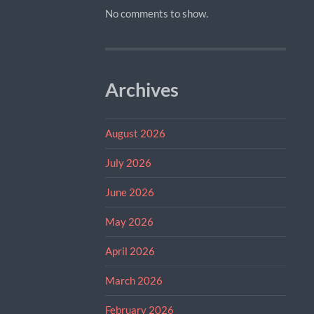
No comments to show.
Archives
August 2026
July 2026
June 2026
May 2026
April 2026
March 2026
February 2026