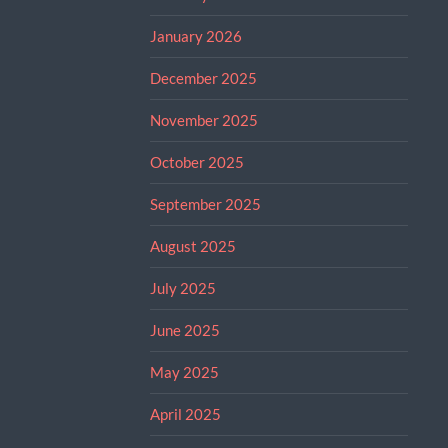
January 2026
December 2025
November 2025
October 2025
September 2025
August 2025
July 2025
June 2025
May 2025
April 2025