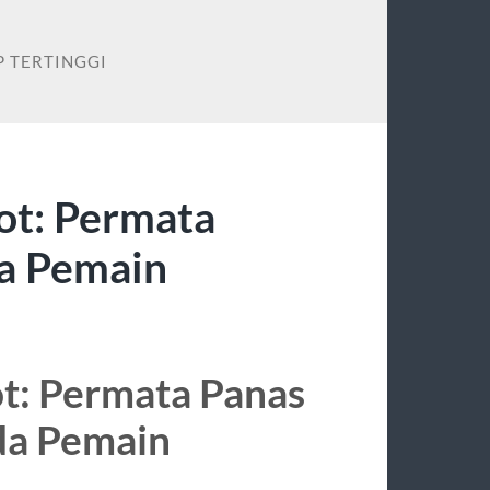
P TERTINGGI
Hot: Permata
a Pemain
ot: Permata Panas
a Pemain