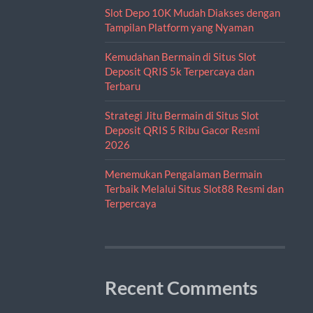
Slot Depo 10K Mudah Diakses dengan
Tampilan Platform yang Nyaman
Kemudahan Bermain di Situs Slot
Deposit QRIS 5k Terpercaya dan
Terbaru
Strategi Jitu Bermain di Situs Slot
Deposit QRIS 5 Ribu Gacor Resmi
2026
Menemukan Pengalaman Bermain
Terbaik Melalui Situs Slot88 Resmi dan
Terpercaya
Recent Comments