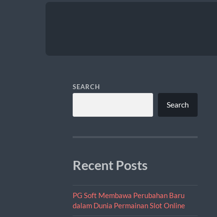
SEARCH
Search
Recent Posts
PG Soft Membawa Perubahan Baru
dalam Dunia Permainan Slot Online