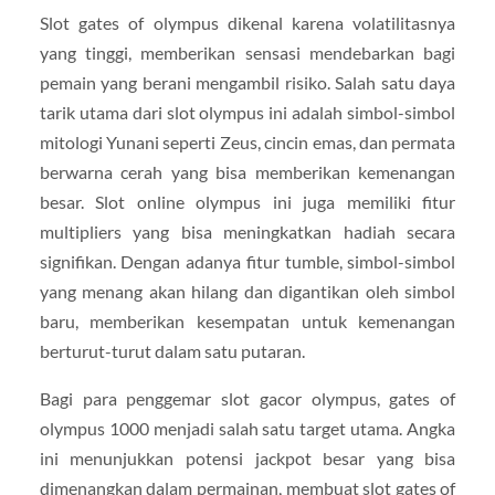
Slot gates of olympus dikenal karena volatilitasnya
yang tinggi, memberikan sensasi mendebarkan bagi
pemain yang berani mengambil risiko. Salah satu daya
tarik utama dari slot olympus ini adalah simbol-simbol
mitologi Yunani seperti Zeus, cincin emas, dan permata
berwarna cerah yang bisa memberikan kemenangan
besar. Slot online olympus ini juga memiliki fitur
multipliers yang bisa meningkatkan hadiah secara
signifikan. Dengan adanya fitur tumble, simbol-simbol
yang menang akan hilang dan digantikan oleh simbol
baru, memberikan kesempatan untuk kemenangan
berturut-turut dalam satu putaran.
Bagi para penggemar slot gacor olympus, gates of
olympus 1000 menjadi salah satu target utama. Angka
ini menunjukkan potensi jackpot besar yang bisa
dimenangkan dalam permainan, membuat slot gates of