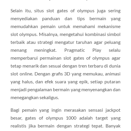
Selain itu, situs slot gates of olympus juga sering
menyediakan panduan dan tips bermain yang
memudahkan pemain untuk memahami mekanisme
slot olympus. Misalnya, mengetahui kombinasi simbol
terbaik atau strategi mengatur taruhan agar peluang
menang meningkat. Pragmatic Play selalu
memperbarui permainan slot gates of olympus agar
tetap menarik dan sesuai dengan tren terbaru di dunia
slot online. Dengan grafis 3D yang memukau, animasi
yang halus, dan efek suara yang epik, setiap putaran
menjadi pengalaman bermain yang menyenangkan dan
menegangkan sekaligus.
Bagi pemain yang ingin merasakan sensasi jackpot
besar, gates of olympus 1000 adalah target yang
realistis jika bermain dengan strategi tepat. Banyak