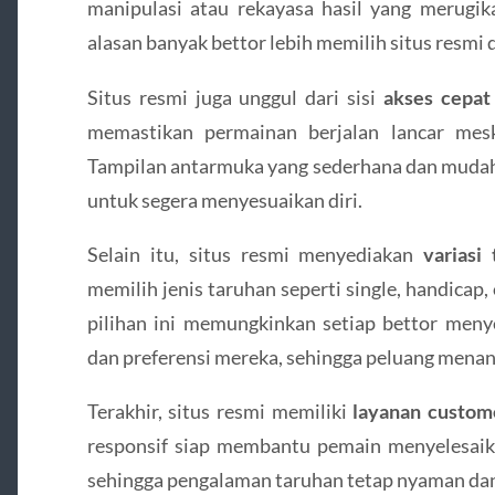
manipulasi atau rekayasa hasil yang merugik
alasan banyak bettor lebih memilih situs resmi d
Situs resmi juga unggul dari sisi
akses cepat 
memastikan permainan berjalan lancar mes
Tampilan antarmuka yang sederhana dan mud
untuk segera menyesuaikan diri.
Selain itu, situs resmi menyediakan
variasi
memilih jenis taruhan seperti single, handicap
pilihan ini memungkinkan setiap bettor meny
dan preferensi mereka, sehingga peluang menang
Terakhir, situs resmi memiliki
layanan custom
responsif siap membantu pemain menyelesaika
sehingga pengalaman taruhan tetap nyaman d