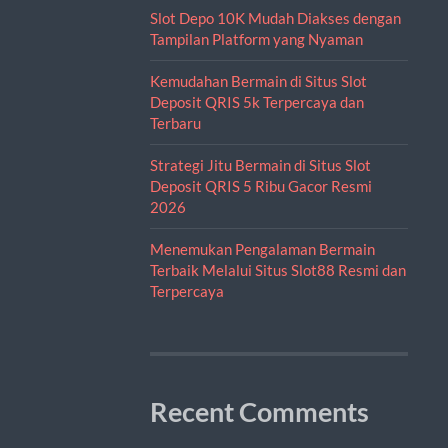
Slot Depo 10K Mudah Diakses dengan
Tampilan Platform yang Nyaman
Kemudahan Bermain di Situs Slot
Deposit QRIS 5k Terpercaya dan
Terbaru
Strategi Jitu Bermain di Situs Slot
Deposit QRIS 5 Ribu Gacor Resmi
2026
Menemukan Pengalaman Bermain
Terbaik Melalui Situs Slot88 Resmi dan
Terpercaya
Recent Comments