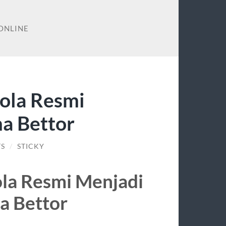
 ONLINE
Bola Resmi
ma Bettor
S
/
STICKY
ola Resmi Menjadi
a Bettor