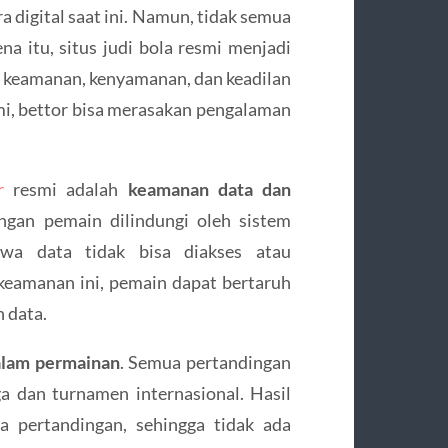
a digital saat ini. Namun, tidak semua
a itu, situs judi bola resmi menjadi
 keamanan, kenyamanan, dan keadilan
mi, bettor bisa merasakan pengalaman
r
resmi adalah
keamanan data dan
ngan pemain dilindungi oleh sistem
wa data tidak bisa diakses atau
keamanan ini, pemain dapat bertaruh
 data.
alam permainan
. Semua pertandingan
ga dan turnamen internasional. Hasil
a pertandingan, sehingga tidak ada