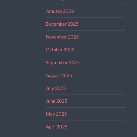
January 2026
December 2025
November 2025
October 2025
September 2025
August 2025
July 2025
June 2025
May 2025
April 2025