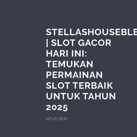
STELLASHOUSEBL
| SLOT GACOR
HARI INI:
TEMUKAN
PERMAINAN
SLOT TERBAIK
UNTUK TAHUN
2025
situs slot