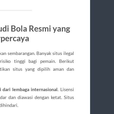
udi Bola Resmi yang
rpercaya
ukan sembarangan. Banyak situs ilegal
siko tinggi bagi pemain. Berikut
ikan situs yang dipilih aman dan
i dari lembaga internasional
. Lisensi
dar dan diawasi dengan ketat. Situs
dihindari.