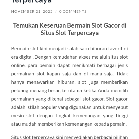
NOVEMBER 21, 2025
/
0 COMMENTS
Temukan Keseruan Bermain Slot Gacor di
Situs Slot Terpercaya
Bermain slot kini menjadi salah satu hiburan favorit di
era digital. Dengan kemudahan akses melalui situs slot
online, para pemain dapat menikmati berbagai jenis
permainan slot kapan saja dan di mana saja. Tidak
hanya menawarkan hiburan, slot juga memberikan
peluang menang besar, terutama ketika Anda memilih
permainan yang dikenal sebagai slot gacor. Slot gacor
adalah istilah populer yang digunakan untuk menyebut
mesin slot dengan tingkat kemenangan yang tinggi
atau mudah memberikan kemenangan kepada pemain.
Situs slot terpercaya kini menyediakan berbagai pilihan