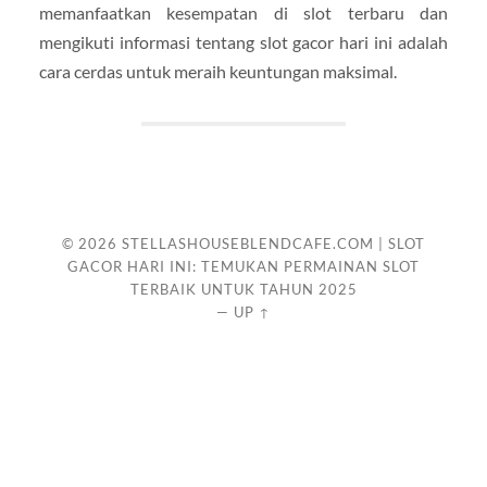
memanfaatkan kesempatan di slot terbaru dan
mengikuti informasi tentang slot gacor hari ini adalah
cara cerdas untuk meraih keuntungan maksimal.
© 2026
STELLASHOUSEBLENDCAFE.COM | SLOT
GACOR HARI INI: TEMUKAN PERMAINAN SLOT
TERBAIK UNTUK TAHUN 2025
—
UP ↑