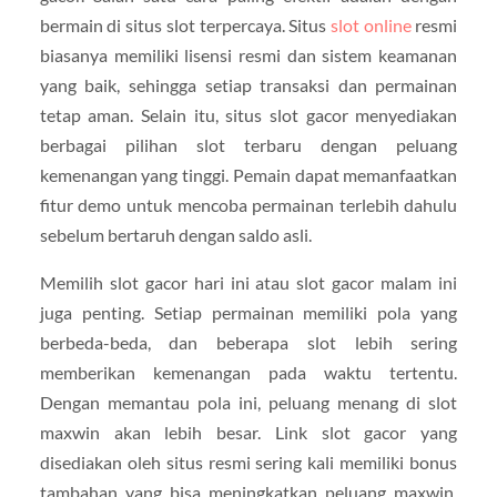
bermain di situs slot terpercaya. Situs
slot online
resmi
biasanya memiliki lisensi resmi dan sistem keamanan
yang baik, sehingga setiap transaksi dan permainan
tetap aman. Selain itu, situs slot gacor menyediakan
berbagai pilihan slot terbaru dengan peluang
kemenangan yang tinggi. Pemain dapat memanfaatkan
fitur demo untuk mencoba permainan terlebih dahulu
sebelum bertaruh dengan saldo asli.
Memilih slot gacor hari ini atau slot gacor malam ini
juga penting. Setiap permainan memiliki pola yang
berbeda-beda, dan beberapa slot lebih sering
memberikan kemenangan pada waktu tertentu.
Dengan memantau pola ini, peluang menang di slot
maxwin akan lebih besar. Link slot gacor yang
disediakan oleh situs resmi sering kali memiliki bonus
tambahan yang bisa meningkatkan peluang maxwin.