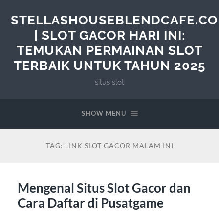
STELLASHOUSEBLENDCAFE.C
| SLOT GACOR HARI INI:
TEMUKAN PERMAINAN SLOT
TERBAIK UNTUK TAHUN 2025
situs slot
SHOW MENU
TAG:
LINK SLOT GACOR MALAM INI
Mengenal Situs Slot Gacor dan
Cara Daftar di Pusatgame