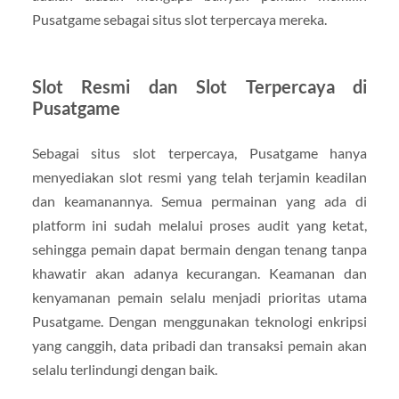
Pusatgame sebagai situs slot terpercaya mereka.
Slot Resmi dan Slot Terpercaya di
Pusatgame
Sebagai situs slot terpercaya, Pusatgame hanya
menyediakan slot resmi yang telah terjamin keadilan
dan keamanannya. Semua permainan yang ada di
platform ini sudah melalui proses audit yang ketat,
sehingga pemain dapat bermain dengan tenang tanpa
khawatir akan adanya kecurangan. Keamanan dan
kenyamanan pemain selalu menjadi prioritas utama
Pusatgame. Dengan menggunakan teknologi enkripsi
yang canggih, data pribadi dan transaksi pemain akan
selalu terlindungi dengan baik.