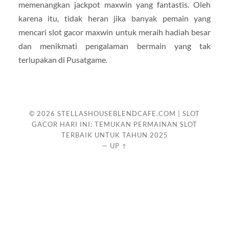
memenangkan jackpot maxwin yang fantastis. Oleh
karena itu, tidak heran jika banyak pemain yang
mencari slot gacor maxwin untuk meraih hadiah besar
dan menikmati pengalaman bermain yang tak
terlupakan di Pusatgame.
© 2026
STELLASHOUSEBLENDCAFE.COM | SLOT
GACOR HARI INI: TEMUKAN PERMAINAN SLOT
TERBAIK UNTUK TAHUN 2025
—
UP ↑