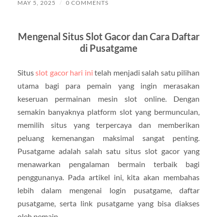
MAY 5, 2025
/
0 COMMENTS
Mengenal Situs Slot Gacor dan Cara Daftar
di Pusatgame
Situs
slot gacor hari ini
telah menjadi salah satu pilihan
utama bagi para pemain yang ingin merasakan
keseruan permainan mesin slot online. Dengan
semakin banyaknya platform slot yang bermunculan,
memilih situs yang terpercaya dan memberikan
peluang kemenangan maksimal sangat penting.
Pusatgame adalah salah satu situs slot gacor yang
menawarkan pengalaman bermain terbaik bagi
penggunanya. Pada artikel ini, kita akan membahas
lebih dalam mengenai login pusatgame, daftar
pusatgame, serta link pusatgame yang bisa diakses
oleh pemain.