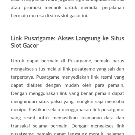
atau promosi menarik untuk memulai perjalanan
bermain mereka di situs slot gacor ini.
Link Pusatgame: Akses Langsung ke Situs
Slot Gacor
Untuk dapat bermain di Pusatgame, pemain harus
mengakses situs melalui link pusatgame yang sah dan
terpercaya. Pusatgame menyediakan link resmi yang
dapat diakses dengan mudah oleh para pemain.
Dengan menggunakan link yang benar, pemain dapat
menghindari situs palsu yang mungkin saja mencoba
menipu. Pastikan selalu menggunakan link pusatgame
yang resmi untuk memastikan keamanan data dan
transaksi selama bermain. Dengan mengakses link
pusatgame, pemain dapat langsung menuju halaman