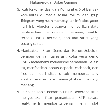
Habanero dan Joker Gaming
Ikuti Rekomendasi dari Komunitas Slot Banyak
komunitas di media sosial, forum, dan grup
Telegram yang rutin membagikan info slot gacor
hari ini. Mereka biasanya memberikan data
berdasarkan pengalaman bermain, waktu
terbaik untuk bermain, dan link situs yang
sedang ramai.
Manfaatkan Fitur Demo dan Bonus Sebelum
bermain dengan uang asli, coba versi demo
untuk memahami mekanisme permainan. Selain
itu, manfaatkan bonus deposit, cashback, dan
free spin dari situs untuk memperpanjang
waktu bermain dan meningkatkan peluang
menang.
Gunakan Tools Pemantau RTP Beberapa situs
menyediakan fitur pemantauan RTP secara
real-time. Ini membantu pemain memilih slot