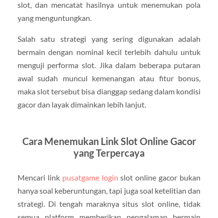
slot, dan mencatat hasilnya untuk menemukan pola
yang menguntungkan.
Salah satu strategi yang sering digunakan adalah
bermain dengan nominal kecil terlebih dahulu untuk
menguji performa slot. Jika dalam beberapa putaran
awal sudah muncul kemenangan atau fitur bonus,
maka slot tersebut bisa dianggap sedang dalam kondisi
gacor dan layak dimainkan lebih lanjut.
Cara Menemukan Link Slot Online Gacor
yang Terpercaya
Mencari link
pusatgame login
slot online gacor bukan
hanya soal keberuntungan, tapi juga soal ketelitian dan
strategi. Di tengah maraknya situs slot online, tidak
semua platform memberikan pengalaman bermain