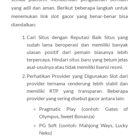
yang adil dan aman. Berikut beberapa langkah untuk
menemukan link slot gacor yang benar-benar bisa
diandalkan:
Cari Situs dengan Reputasi Baik Situs yang
sudah lama beroperasi dan memiliki banyak
ulasan positif dari pemain biasanya lebih
terpercaya. Hindari situs baru yang belum jelas
asal-usulnya atau tidak memiliki lisensi resmi.
Perhatikan Provider yang Digunakan Slot dari
provider ternama cenderung lebih stabil dan
memiliki RTP yang transparan. Beberapa
provider yang sering disebut gacor antara lain:
Pragmatic Play (contoh: Gates of
Olympus, Sweet Bonanza)
PG Soft (contoh: Mahjong Ways, Lucky
Neko)