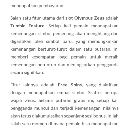
mendapatkan
pembayaran.
Salah
satu
fitur
utama
dari
slot
Olympus
Zeus
adalah
Tumble
Feature
.
Setiap
kali
pemain
mendapatkan
kemenangan,
simbol
pemenang
akan
menghilang
dan
digantikan
oleh
simbol
baru,
yang
memungkinkan
kemenangan
berturut-
turut
dalam
satu
putaran.
Ini
memberi
kesempatan
bagi
pemain
untuk
meraih
kemenangan
beruntun
dan
meningkatkan
pengganda
secara
signifikan.
Fitur
lainnya
adalah
Free
Spins
,
yang
diaktifkan
dengan
mendapatkan
empat
simbol
Scatter
berupa
wajah
Zeus.
Selama
putaran
gratis
ini,
setiap
kali
pengganda
muncul
dan
terjadi
kemenangan,
nilainya
akan
terus
diakumulasikan
sepanjang
sesi
bonus.
Inilah
salah
satu
momen
di
mana
pemain
bisa
mendapatkan