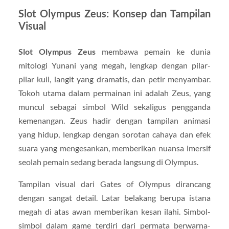
Slot
Olympus
Zeus:
Konsep
dan
Tampilan
Visual
Slot
Olympus
Zeus
membawa
pemain
ke
dunia
mitologi
Yunani
yang
megah,
lengkap
dengan
pilar-
pilar
kuil,
langit
yang
dramatis,
dan
petir
menyambar.
Tokoh
utama
dalam
permainan
ini
adalah
Zeus,
yang
muncul
sebagai
simbol
Wild
sekaligus
pengganda
kemenangan.
Zeus
hadir
dengan
tampilan
animasi
yang
hidup,
lengkap
dengan
sorotan
cahaya
dan
efek
suara
yang
mengesankan,
memberikan
nuansa
imersif
seolah
pemain
sedang
berada
langsung
di
Olympus.
Tampilan
visual
dari
Gates
of
Olympus
dirancang
dengan
sangat
detail.
Latar
belakang
berupa
istana
megah
di
atas
awan
memberikan
kesan
ilahi.
Simbol-
simbol
dalam
game
terdiri
dari
permata
berwarna-