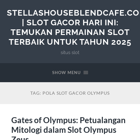
STELLASHOUSEBLENDCAFE.C
| SLOT GACOR HARI INI:
TEMUKAN PERMAINAN SLOT
TERBAIK UNTUK TAHUN 2025
situs slot
SHOW MENU
TAG:
POLA SLOT GACOR OLYMPUS
Gates of Olympus: Petualangan
Mitologi dalam Slot Olympus
Zeus