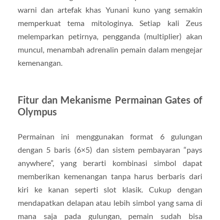
warni
dan
artefak
khas
Yunani
kuno
yang
semakin
memperkuat
tema
mitologinya.
Setiap
kali
Zeus
melemparkan
petirnya,
pengganda (
multiplier)
akan
muncul,
menambah
adrenalin
pemain
dalam
mengejar
kemenangan.
Fitur
dan
Mekanisme
Permainan
Gates
of
Olympus
Permainan
ini
menggunakan
format
6
gulungan
dengan
5
baris (
6×5)
dan
sistem
pembayaran “
pays
anywhere”,
yang
berarti
kombinasi
simbol
dapat
memberikan
kemenangan
tanpa
harus
berbaris
dari
kiri
ke
kanan
seperti
slot
klasik.
Cukup
dengan
mendapatkan
delapan
atau
lebih
simbol
yang
sama
di
mana
saja
pada
gulungan,
pemain
sudah
bisa