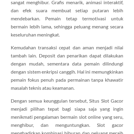
sangat menghibur. Grafis menarik, animasi interaktif,
dan efek suara membuat setiap putaran lebih
mendebarkan. Pemain tetap termotivasi untuk
bermain lebih lama, sehingga peluang menang secara
keseluruhan meningkat.
Kemudahan transaksi cepat dan aman menjadi nilai
tambah lain. Deposit dan penarikan dapat dilakukan
dengan mudah, sementara data pemain dilindungi
dengan sistem enkripsi canggih. Hal ini memungkinkan
pemain fokus penuh pada permainan tanpa khawatir
masalah teknis atau keamanan.
Dengan semua keunggulan tersebut, Situs Slot Gacor
menjadi pilihan tepat bagi siapa saja yang ingin
menikmati pengalaman bermain slot online yang seru,
menghibur, dan menguntungkan. Slot gacor
menghadirkan kombinasi hiburan dan peluang meraih