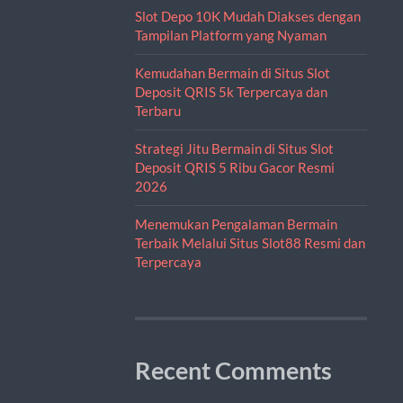
Slot Depo 10K Mudah Diakses dengan
Tampilan Platform yang Nyaman
Kemudahan Bermain di Situs Slot
Deposit QRIS 5k Terpercaya dan
Terbaru
Strategi Jitu Bermain di Situs Slot
Deposit QRIS 5 Ribu Gacor Resmi
2026
Menemukan Pengalaman Bermain
Terbaik Melalui Situs Slot88 Resmi dan
Terpercaya
Recent Comments