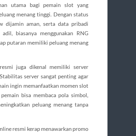
lihan utama bagi pemain slot yang
luang menang tinggi. Dengan status
w dijamin aman, serta data pribadi
g adil, biasanya menggunakan RNG
ap putaran memiliki peluang menang
esmi juga dikenal memiliki server
tabilitas server sangat penting agar
emain ingin memanfaatkan momen slot
, pemain bisa membaca pola simbol,
 meningkatkan peluang menang tanpa
online resmi kerap menawarkan promo