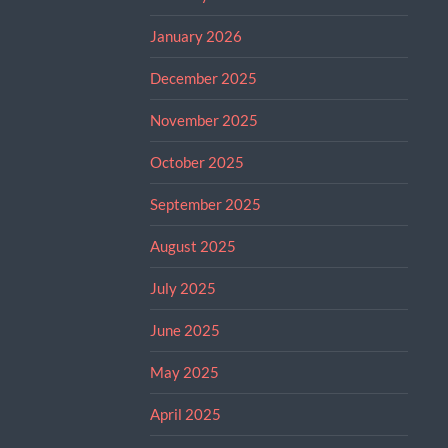
January 2026
December 2025
November 2025
October 2025
September 2025
August 2025
July 2025
June 2025
May 2025
April 2025