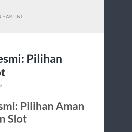
 HARI INI
smi: Pilihan
t
S
smi: Pilihan Aman
n Slot