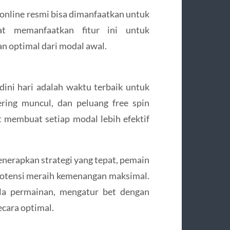
r online resmi bisa dimanfaatkan untuk
at memanfaatkan fitur ini untuk
n optimal dari modal awal.
ni hari adalah waktu terbaik untuk
sering muncul, dan peluang free spin
 membuat setiap modal lebih efektif
enerapkan strategi yang tepat, pemain
otensi meraih kemenangan maksimal.
la permainan, mengatur bet dengan
ecara optimal.