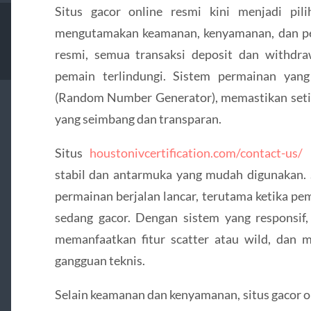
Situs gacor online resmi kini menjadi pi
mengutamakan keamanan, kenyamanan, dan pe
resmi, semua transaksi deposit dan withdra
pemain terlindungi. Sistem permainan yan
(Random Number Generator), memastikan seti
yang seimbang dan transparan.
Situs
houstonivcertification.com/contact-us/
r
stabil dan antarmuka yang mudah digunakan. S
permainan berjalan lancar, terutama ketika p
sedang gacor. Dengan sistem yang responsif
memanfaatkan fitur scatter atau wild, dan
gangguan teknis.
Selain keamanan dan kenyamanan, situs gacor 