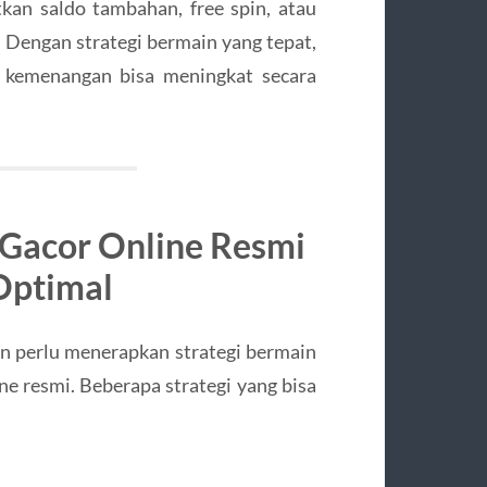
an saldo tambahan, free spin, atau
 Dengan strategi bermain yang tepat,
i kemenangan bisa meningkat secara
s Gacor Online Resmi
Optimal
 perlu menerapkan strategi bermain
ne resmi. Beberapa strategi yang bisa