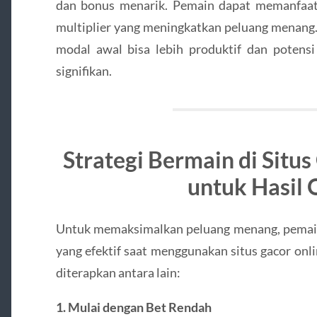
dan bonus menarik. Pemain dapat memanfaatk
multiplier yang meningkatkan peluang menang.
modal awal bisa lebih produktif dan potens
signifikan.
Strategi Bermain di Situ
untuk Hasil 
Untuk memaksimalkan peluang menang, pemain
yang efektif saat menggunakan situs gacor onli
diterapkan antara lain:
1. Mulai dengan Bet Rendah