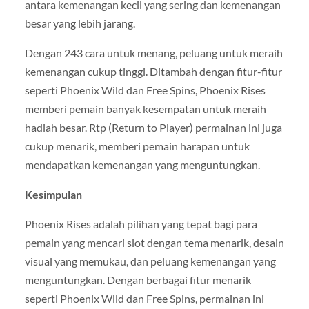
antara kemenangan kecil yang sering dan kemenangan
besar yang lebih jarang.
Dengan 243 cara untuk menang, peluang untuk meraih
kemenangan cukup tinggi. Ditambah dengan fitur-fitur
seperti Phoenix Wild dan Free Spins, Phoenix Rises
memberi pemain banyak kesempatan untuk meraih
hadiah besar. Rtp (Return to Player) permainan ini juga
cukup menarik, memberi pemain harapan untuk
mendapatkan kemenangan yang menguntungkan.
Kesimpulan
Phoenix Rises adalah pilihan yang tepat bagi para
pemain yang mencari slot dengan tema menarik, desain
visual yang memukau, dan peluang kemenangan yang
menguntungkan. Dengan berbagai fitur menarik
seperti Phoenix Wild dan Free Spins, permainan ini