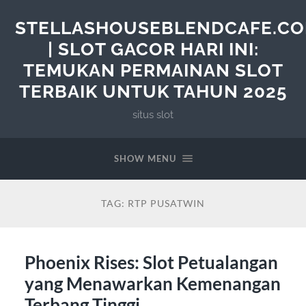
STELLASHOUSEBLENDCAFE.C
| SLOT GACOR HARI INI:
TEMUKAN PERMAINAN SLOT
TERBAIK UNTUK TAHUN 2025
situs slot
SHOW MENU
TAG:
RTP PUSATWIN
Phoenix Rises: Slot Petualangan
yang Menawarkan Kemenangan
Terbang Tinggi