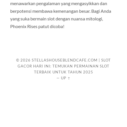
menawarkan pengalaman yang mengasyikkan dan
berpotensi membawa kemenangan besar. Bagi Anda
yang suka bermain slot dengan nuansa mitologi,
Phoenix Rises patut dicoba!
© 2026
STELLASHOUSEBLENDCAFE.COM | SLOT
GACOR HARI INI: TEMUKAN PERMAINAN SLOT
TERBAIK UNTUK TAHUN 2025
—
UP ↑