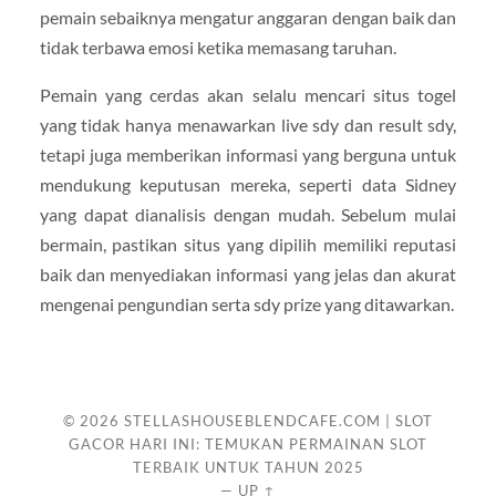
pemain sebaiknya mengatur anggaran dengan baik dan
tidak terbawa emosi ketika memasang taruhan.
Pemain yang cerdas akan selalu mencari situs togel
yang tidak hanya menawarkan live sdy dan result sdy,
tetapi juga memberikan informasi yang berguna untuk
mendukung keputusan mereka, seperti data Sidney
yang dapat dianalisis dengan mudah. Sebelum mulai
bermain, pastikan situs yang dipilih memiliki reputasi
baik dan menyediakan informasi yang jelas dan akurat
mengenai pengundian serta sdy prize yang ditawarkan.
© 2026
STELLASHOUSEBLENDCAFE.COM | SLOT
GACOR HARI INI: TEMUKAN PERMAINAN SLOT
TERBAIK UNTUK TAHUN 2025
—
UP ↑