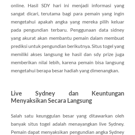
online. Hasil SDY hari ini menjadi informasi yang
sangat dicari, terutama bagi para pemain yang ingin
mengetahui apakah angka yang mereka pilih keluar
pada pengundian terbaru. Penggunaan data sidney
yang akurat akan membantu pemain dalam membuat
prediksi untuk pengundian berikutnya. Situs togel yang
memiliki akses langsung ke hasil dan sdy prize juga
memberikan nilai lebih, karena pemain bisa langsung
mengetahui berapa besar hadiah yang dimenangkan.
Live Sydney dan Keuntungan
Menyaksikan Secara Langsung
Salah satu keunggulan besar yang ditawarkan oleh
banyak situs togel adalah menayangkan live Sydney.
Pemain dapat menyaksikan pengundian angka Sydney