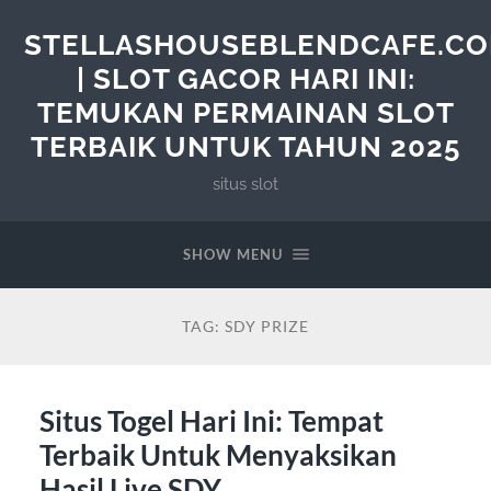
STELLASHOUSEBLENDCAFE.C
| SLOT GACOR HARI INI:
TEMUKAN PERMAINAN SLOT
TERBAIK UNTUK TAHUN 2025
situs slot
SHOW MENU
TAG:
SDY PRIZE
Situs Togel Hari Ini: Tempat
Terbaik Untuk Menyaksikan
Hasil Live SDY