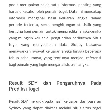
pools merupakan salah satu informasi penting yang
harus diketahui oleh pemain togel. Data ini mencakup
informasi mengenai hasil keluaran angka dalam
periode tertentu, serta penghitungan statistik yang
berguna bagi pemain untuk memprediksi angka-angka
yang mungkin keluar di pengundian berikutnya. Situs
togel yang menyediakan data Sidney biasanya
menawarkan riwayat keluaran angka hingga beberapa
tahun sebelumnya, yang tentunya menjadi referensi
bagi pemain yang ingin menganalisis tren angka.
Result SDY dan Pengaruhnya Pada
Prediksi Togel
Result SDY merujuk pada hasil keluaran dari pasaran
Sydney yang dapat diakses melalui situs-situs togel