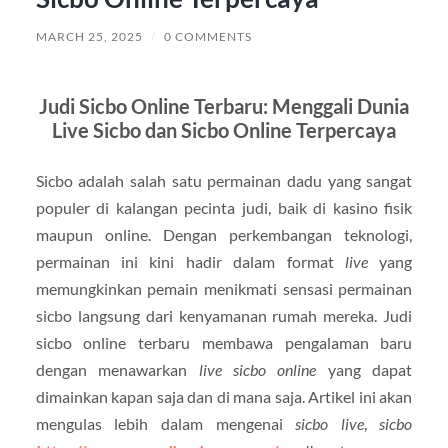
MARCH 25, 2025
/
0 COMMENTS
Judi Sicbo Online Terbaru: Menggali Dunia
Live Sicbo dan Sicbo Online Terpercaya
Sicbo adalah salah satu permainan dadu yang sangat
populer di kalangan pecinta judi, baik di kasino fisik
maupun online. Dengan perkembangan teknologi,
permainan ini kini hadir dalam format
live
yang
memungkinkan pemain menikmati sensasi permainan
sicbo langsung dari kenyamanan rumah mereka. Judi
sicbo online terbaru membawa pengalaman baru
dengan menawarkan
live sicbo online
yang dapat
dimainkan kapan saja dan di mana saja. Artikel ini akan
mengulas lebih dalam mengenai
sicbo live
,
sicbo