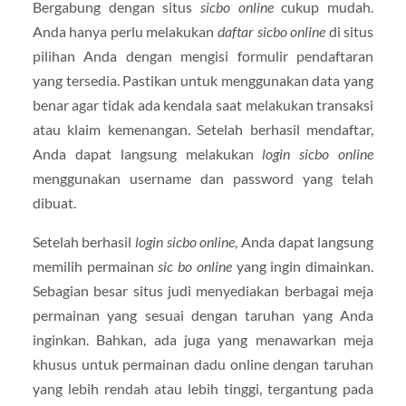
Bergabung dengan situs
sicbo online
cukup mudah.
Anda hanya perlu melakukan
daftar sicbo online
di situs
pilihan Anda dengan mengisi formulir pendaftaran
yang tersedia. Pastikan untuk menggunakan data yang
benar agar tidak ada kendala saat melakukan transaksi
atau klaim kemenangan. Setelah berhasil mendaftar,
Anda dapat langsung melakukan
login sicbo online
menggunakan username dan password yang telah
dibuat.
Setelah berhasil
login sicbo online
, Anda dapat langsung
memilih permainan
sic bo online
yang ingin dimainkan.
Sebagian besar situs judi menyediakan berbagai meja
permainan yang sesuai dengan taruhan yang Anda
inginkan. Bahkan, ada juga yang menawarkan meja
khusus untuk permainan dadu online dengan taruhan
yang lebih rendah atau lebih tinggi, tergantung pada