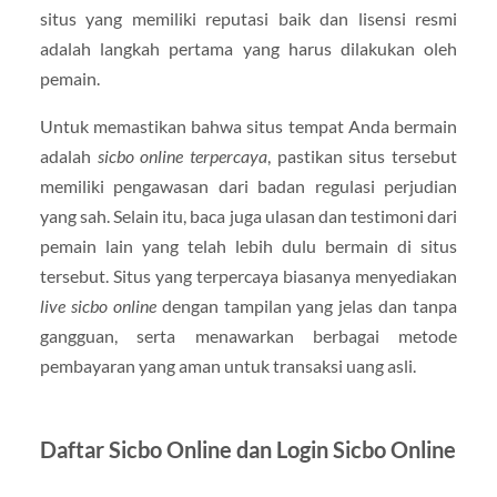
situs yang memiliki reputasi baik dan lisensi resmi
adalah langkah pertama yang harus dilakukan oleh
pemain.
Untuk memastikan bahwa situs tempat Anda bermain
adalah
sicbo online terpercaya
, pastikan situs tersebut
memiliki pengawasan dari badan regulasi perjudian
yang sah. Selain itu, baca juga ulasan dan testimoni dari
pemain lain yang telah lebih dulu bermain di situs
tersebut. Situs yang terpercaya biasanya menyediakan
live sicbo online
dengan tampilan yang jelas dan tanpa
gangguan, serta menawarkan berbagai metode
pembayaran yang aman untuk transaksi uang asli.
Daftar Sicbo Online dan Login Sicbo Online