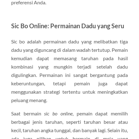
preferensi Anda.
Sic Bo Online: Permainan Dadu yang Seru
Sic bo adalah permainan dadu yang melibatkan tiga
dadu yang diguncang di dalam wadah tertutup. Pemain
kemudian dapat memasang taruhan pada hasil
kombinasi yang mungkin terjadi setelah dadu
digulingkan. Permainan ini sangat bergantung pada
keberuntungan, tetapi pemain juga dapat
menggunakan strategi tertentu untuk meningkatkan
peluang menang.
Saat bermain
sic bo online
, pemain dapat memilih
berbagai jenis taruhan, seperti taruhan besar atau
kecil, taruhan angka tunggal, dan banyak lagi. Selain itu,
ada juga pilihan untuk bermain di meja yang