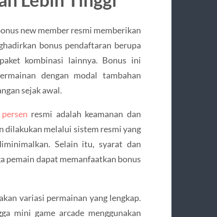
s bonus new member resmi memberikan
ghadirkan bonus pendaftaran berupa
paket kombinasi lainnya. Bonus ini
ermainan dengan modal tambahan
ngan sejak awal.
 persen
resmi adalah keamanan dan
an dilakukan melalui sistem resmi yang
iminimalkan. Selain itu, syarat dan
ngga pemain dapat memanfaatkan bonus
akan variasi permainan yang lengkap.
ingga mini game arcade menggunakan