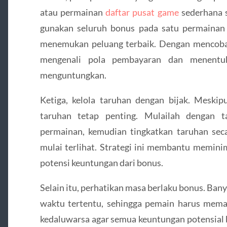
atau permainan
daftar pusat game
sederhana s
gunakan seluruh bonus pada satu permainan
menemukan peluang terbaik. Dengan mencoba
mengenali pola pembayaran dan menentuk
menguntungkan.
Ketiga, kelola taruhan dengan bijak. Mesk
taruhan tetap penting. Mulailah dengan 
permainan, kemudian tingkatkan taruhan sec
mulai terlihat. Strategi ini membantu memini
potensi keuntungan dari bonus.
Selain itu, perhatikan masa berlaku bonus. Ba
waktu tertentu, sehingga pemain harus mem
kedaluwarsa agar semua keuntungan potensial b