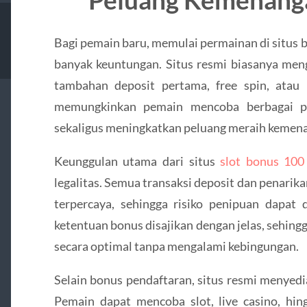
Bagi pemain baru, memulai permainan di situ
banyak keuntungan. Situs resmi biasanya men
tambahan deposit pertama, free spin, atau 
memungkinkan pemain mencoba berbagai p
sekaligus meningkatkan peluang meraih kemena
Keunggulan utama dari situs
slot bonus 100
legalitas. Semua transaksi deposit dan penarik
terpercaya, sehingga risiko penipuan dapat d
ketentuan bonus disajikan dengan jelas, sehi
secara optimal tanpa mengalami kebingungan.
Selain bonus pendaftaran, situs resmi menyedi
Pemain dapat mencoba slot, live casino, h