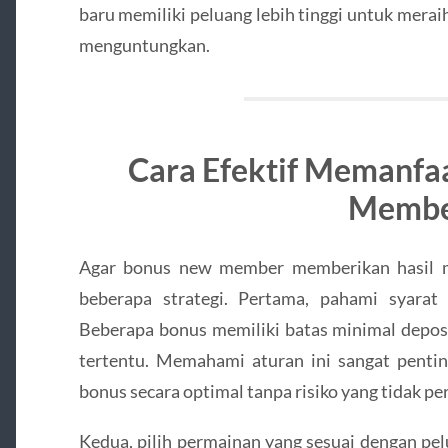
baru memiliki peluang lebih tinggi untuk mer
menguntungkan.
Cara Efektif Memanf
Memb
Agar bonus new member memberikan hasil m
beberapa strategi. Pertama, pahami syarat 
Beberapa bonus memiliki batas minimal deposi
tertentu. Memahami aturan ini sangat pent
bonus secara optimal tanpa risiko yang tidak per
Kedua, pilih permainan yang sesuai dengan pe