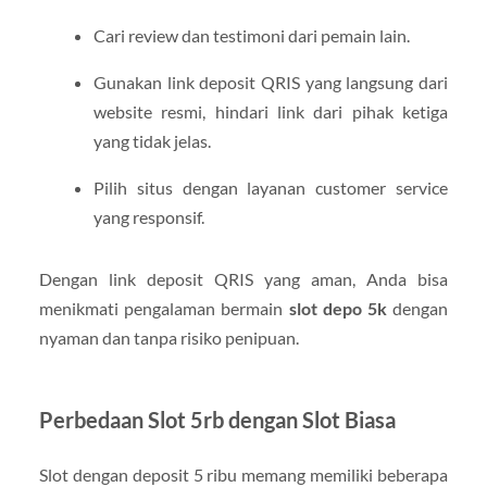
Cari review dan testimoni dari pemain lain.
Gunakan link deposit QRIS yang langsung dari
website resmi, hindari link dari pihak ketiga
yang tidak jelas.
Pilih situs dengan layanan customer service
yang responsif.
Dengan link deposit QRIS yang aman, Anda bisa
menikmati pengalaman bermain
slot depo 5k
dengan
nyaman dan tanpa risiko penipuan.
Perbedaan Slot 5rb dengan Slot Biasa
Slot dengan deposit 5 ribu memang memiliki beberapa