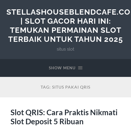
STELLASHOUSEBLENDCAFE.C
| SLOT GACOR HARI INI:
TEMUKAN PERMAINAN SLOT
TERBAIK UNTUK TAHUN 2025
situs slot
SHOW MENU
TAG:
SITUS PAKAI QRIS
Slot QRIS: Cara Praktis Nikmati
Slot Deposit 5 Ribuan