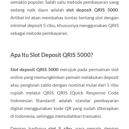
semakin populer. Salah satu metode pembayaran yang
sedang naik daun adalah
slot deposit QRIS 5000
.
Artikel ini akan membahas tuntas tentang slot dengan
minimal deposit 5 ribu, khususnya menggunakan QRIS
sebagai metode pembayaran.
Apa Itu Slot Deposit QRIS 5000?
Slot deposit QRIS 5000
merujuk pada permainan slot
online yang memungkinkan pemain melakukan deposit
atau pengisian saldo dengan nominal mulai dari 5 ribu
rupiah melalui QRIS. QRIS (Quick Response Code
Indonesian Standard) adalah standar pembayaran
digital menggunakan kode QR yang sudah diterapkan
di Indonesia, sehingga memudahkan transaksi.
Dengan hadirnya
slot 5 ribu
, para pemain dengan