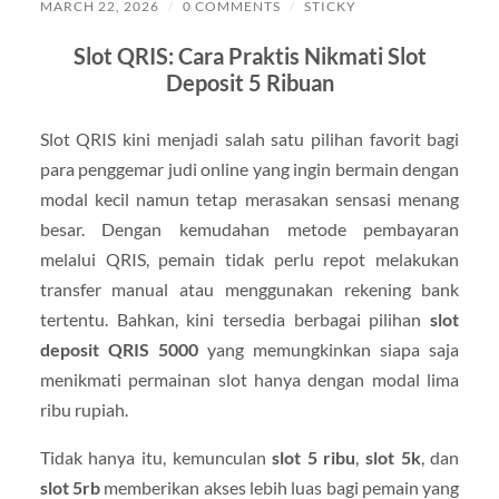
MARCH 22, 2026
/
0 COMMENTS
/
STICKY
Slot QRIS: Cara Praktis Nikmati Slot
Deposit 5 Ribuan
Slot QRIS kini menjadi salah satu pilihan favorit bagi
para penggemar judi online yang ingin bermain dengan
modal kecil namun tetap merasakan sensasi menang
besar. Dengan kemudahan metode pembayaran
melalui QRIS, pemain tidak perlu repot melakukan
transfer manual atau menggunakan rekening bank
tertentu. Bahkan, kini tersedia berbagai pilihan
slot
deposit QRIS 5000
yang memungkinkan siapa saja
menikmati permainan slot hanya dengan modal lima
ribu rupiah.
Tidak hanya itu, kemunculan
slot 5 ribu
,
slot 5k
, dan
slot 5rb
memberikan akses lebih luas bagi pemain yang