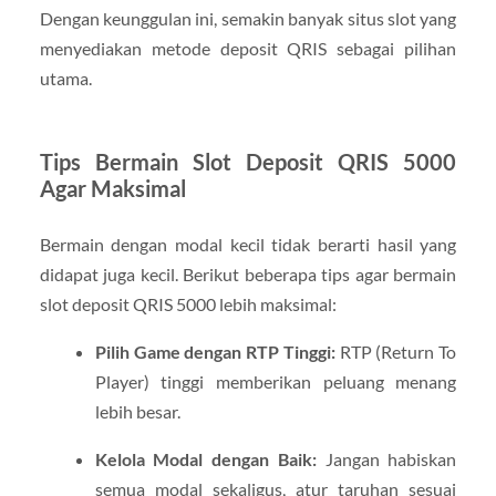
Dengan keunggulan ini, semakin banyak situs slot yang
menyediakan metode deposit QRIS sebagai pilihan
utama.
Tips Bermain Slot Deposit QRIS 5000
Agar Maksimal
Bermain dengan modal kecil tidak berarti hasil yang
didapat juga kecil. Berikut beberapa tips agar bermain
slot deposit QRIS 5000 lebih maksimal:
Pilih Game dengan RTP Tinggi:
RTP (Return To
Player) tinggi memberikan peluang menang
lebih besar.
Kelola Modal dengan Baik:
Jangan habiskan
semua modal sekaligus, atur taruhan sesuai