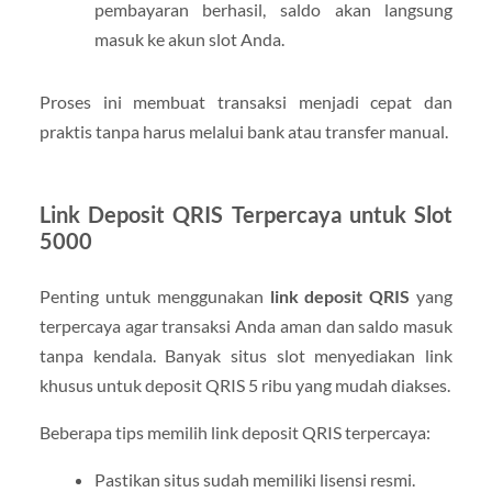
pembayaran berhasil, saldo akan langsung
masuk ke akun slot Anda.
Proses ini membuat transaksi menjadi cepat dan
praktis tanpa harus melalui bank atau transfer manual.
Link Deposit QRIS Terpercaya untuk Slot
5000
Penting untuk menggunakan
link deposit QRIS
yang
terpercaya agar transaksi Anda aman dan saldo masuk
tanpa kendala. Banyak situs slot menyediakan link
khusus untuk deposit QRIS 5 ribu yang mudah diakses.
Beberapa tips memilih link deposit QRIS terpercaya:
Pastikan situs sudah memiliki lisensi resmi.