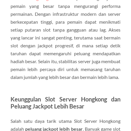
pemain yang besar tanpa mengurangi performa
permainan. Dengan infrastruktur modern dan server
berkecepatan tinggi, para pemain dapat menikmati
setiap putaran slot tanpa gangguan atau lag. Akses
yang lancar ini sangat penting, terutama saat bermain
slot dengan jackpot progresif, di mana setiap detik
taruhan dapat memengaruhi peluang mendapatkan
hadiah besar. Selain itu, stabilitas server juga membuat
pemain lebih percaya diri untuk memasang taruhan
dalam jumlah yang lebih besar dan bermain lebih lama.
Keunggulan Slot Server Hongkong dan
Peluang Jackpot Lebih Besar
Salah satu daya tarik utama Slot Server Hongkong
adalah
peluang jackpot lebih besar
. Banyak game slot