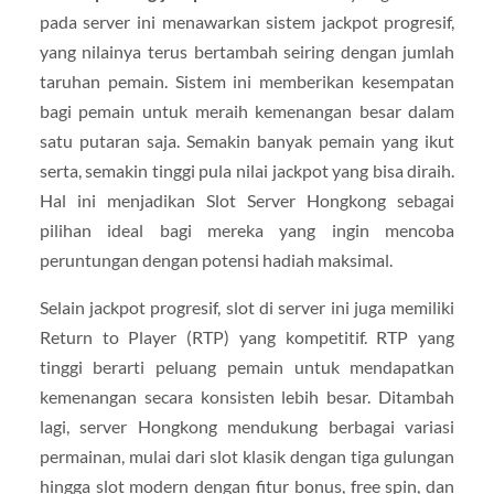
pada server ini menawarkan sistem jackpot progresif,
yang nilainya terus bertambah seiring dengan jumlah
taruhan pemain. Sistem ini memberikan kesempatan
bagi pemain untuk meraih kemenangan besar dalam
satu putaran saja. Semakin banyak pemain yang ikut
serta, semakin tinggi pula nilai jackpot yang bisa diraih.
Hal ini menjadikan Slot Server Hongkong sebagai
pilihan ideal bagi mereka yang ingin mencoba
peruntungan dengan potensi hadiah maksimal.
Selain jackpot progresif, slot di server ini juga memiliki
Return to Player (RTP) yang kompetitif. RTP yang
tinggi berarti peluang pemain untuk mendapatkan
kemenangan secara konsisten lebih besar. Ditambah
lagi, server Hongkong mendukung berbagai variasi
permainan, mulai dari slot klasik dengan tiga gulungan
hingga slot modern dengan fitur bonus, free spin, dan