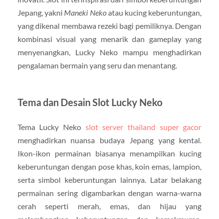
Jepang, yakni
Maneki Neko
atau kucing keberuntungan,
yang dikenal membawa rezeki bagi pemiliknya. Dengan
kombinasi visual yang menarik dan gameplay yang
menyenangkan, Lucky Neko mampu menghadirkan
pengalaman bermain yang seru dan menantang.
Tema dan Desain Slot Lucky Neko
Tema Lucky Neko
slot server thailand super gacor
menghadirkan nuansa budaya Jepang yang kental.
Ikon-ikon permainan biasanya menampilkan kucing
keberuntungan dengan pose khas, koin emas, lampion,
serta simbol keberuntungan lainnya. Latar belakang
permainan sering digambarkan dengan warna-warna
cerah seperti merah, emas, dan hijau yang