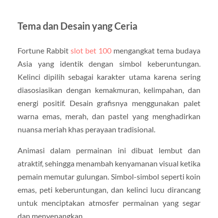
Tema dan Desain yang Ceria
Fortune Rabbit
slot bet 100
mengangkat tema budaya
Asia yang identik dengan simbol keberuntungan.
Kelinci dipilih sebagai karakter utama karena sering
diasosiasikan dengan kemakmuran, kelimpahan, dan
energi positif. Desain grafisnya menggunakan palet
warna emas, merah, dan pastel yang menghadirkan
nuansa meriah khas perayaan tradisional.
Animasi dalam permainan ini dibuat lembut dan
atraktif, sehingga menambah kenyamanan visual ketika
pemain memutar gulungan. Simbol-simbol seperti koin
emas, peti keberuntungan, dan kelinci lucu dirancang
untuk menciptakan atmosfer permainan yang segar
dan menyenangkan.