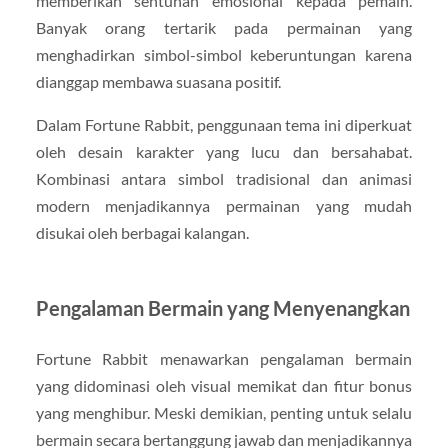
memberikan sentuhan emosional kepada pemain.
Banyak orang tertarik pada permainan yang
menghadirkan simbol-simbol keberuntungan karena
dianggap membawa suasana positif.
Dalam Fortune Rabbit, penggunaan tema ini diperkuat
oleh desain karakter yang lucu dan bersahabat.
Kombinasi antara simbol tradisional dan animasi
modern menjadikannya permainan yang mudah
disukai oleh berbagai kalangan.
Pengalaman Bermain yang Menyenangkan
Fortune Rabbit menawarkan pengalaman bermain
yang didominasi oleh visual memikat dan fitur bonus
yang menghibur. Meski demikian, penting untuk selalu
bermain secara bertanggung jawab dan menjadikannya