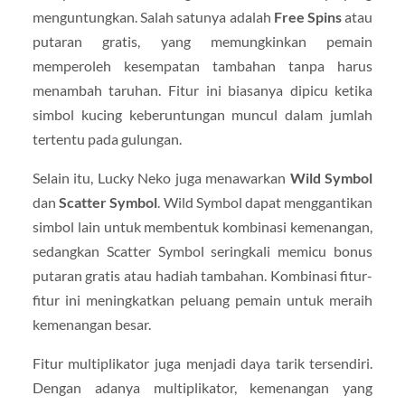
menguntungkan. Salah satunya adalah
Free Spins
atau
putaran gratis, yang memungkinkan pemain
memperoleh kesempatan tambahan tanpa harus
menambah taruhan. Fitur ini biasanya dipicu ketika
simbol kucing keberuntungan muncul dalam jumlah
tertentu pada gulungan.
Selain itu, Lucky Neko juga menawarkan
Wild Symbol
dan
Scatter Symbol
. Wild Symbol dapat menggantikan
simbol lain untuk membentuk kombinasi kemenangan,
sedangkan Scatter Symbol seringkali memicu bonus
putaran gratis atau hadiah tambahan. Kombinasi fitur-
fitur ini meningkatkan peluang pemain untuk meraih
kemenangan besar.
Fitur multiplikator juga menjadi daya tarik tersendiri.
Dengan adanya multiplikator, kemenangan yang