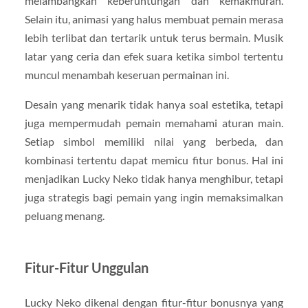
melambangkan keberuntungan dan kemakmuran.
Selain itu, animasi yang halus membuat pemain merasa
lebih terlibat dan tertarik untuk terus bermain. Musik
latar yang ceria dan efek suara ketika simbol tertentu
muncul menambah keseruan permainan ini.
Desain yang menarik tidak hanya soal estetika, tetapi
juga mempermudah pemain memahami aturan main.
Setiap simbol memiliki nilai yang berbeda, dan
kombinasi tertentu dapat memicu fitur bonus. Hal ini
menjadikan Lucky Neko tidak hanya menghibur, tetapi
juga strategis bagi pemain yang ingin memaksimalkan
peluang menang.
Fitur-Fitur Unggulan
Lucky Neko dikenal dengan fitur-fitur bonusnya yang