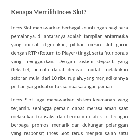
Kenapa Memilih Inces Slot?
Inces Slot menawarkan berbagai keuntungan bagi para
pemainnya, di antaranya adalah tampilan antarmuka
yang mudah digunakan, pilihan mesin slot gacor
dengan RTP (Return to Player) tinggi, serta fitur bonus
yang menggiurkan. Dengan sistem deposit yang
fleksibel, pemain dapat dengan mudah melakukan
setoran mulai dari 10 ribu rupiah, yang menjadikannya
pilihan yang ideal untuk semua kalangan pemain.
Inces Slot juga menawarkan sistem keamanan yang
terjamin, sehingga pemain dapat merasa aman saat
melakukan transaksi dan bermain di situs ini. Dengan
berbagai promosi menarik dan dukungan pelanggan
yang responsif, Inces Slot terus menjadi salah satu