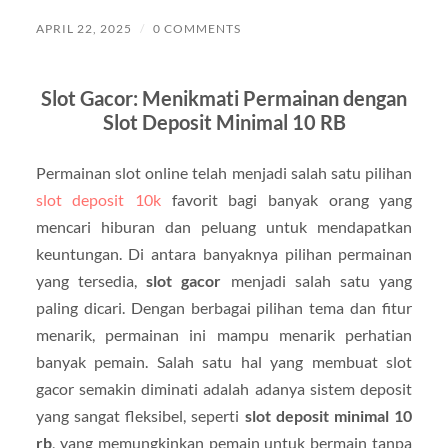
APRIL 22, 2025
/
0 COMMENTS
Slot Gacor: Menikmati Permainan dengan
Slot Deposit Minimal 10 RB
Permainan slot online telah menjadi salah satu pilihan
slot deposit 10k
favorit bagi banyak orang yang
mencari hiburan dan peluang untuk mendapatkan
keuntungan. Di antara banyaknya pilihan permainan
yang tersedia,
slot gacor
menjadi salah satu yang
paling dicari. Dengan berbagai pilihan tema dan fitur
menarik, permainan ini mampu menarik perhatian
banyak pemain. Salah satu hal yang membuat slot
gacor semakin diminati adalah adanya sistem deposit
yang sangat fleksibel, seperti
slot deposit minimal 10
rb
, yang memungkinkan pemain untuk bermain tanpa