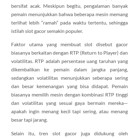
bersifat acak. Meskipun begitu, pengalaman banyak
pemain menunjukkan bahwa beberapa mesin memang
terlihat lebih “ramah” pada waktu tertentu, sehingga
istilah slot gacor semakin populer.
Faktor utama yang membuat slot disebut gacor
biasanya berkaitan dengan RTP (Return to Player) dan
volatilitas. RTP adalah persentase uang taruhan yang
dikembalikan ke pemain dalam jangka panjang,
sedangkan volatilitas menunjukkan seberapa sering
dan besar kemenangan yang bisa didapat. Pemain
biasanya memilih mesin dengan kombinasi RTP tinggi
dan volatilitas yang sesuai gaya bermain mereka—
apakah ingin menang kecil tapi sering, atau menang
besar tapi jarang.
Selain itu, tren slot gacor juga didukung oleh