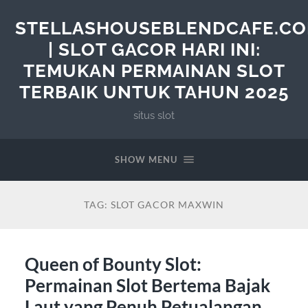
STELLASHOUSEBLENDCAFE.C
| SLOT GACOR HARI INI:
TEMUKAN PERMAINAN SLOT
TERBAIK UNTUK TAHUN 2025
situs slot
SHOW MENU
TAG:
SLOT GACOR MAXWIN
Queen of Bounty Slot:
Permainan Slot Bertema Bajak
Laut yang Penuh Petualangan