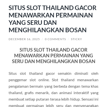
SITUS SLOT THAILAND GACOR
MENAWARKAN PERMAINAN
YANG SERU DAN
MENGHILANGKAN BOSAN
DECEMBER 16, 2025
/
0 COMMENTS
/
STICKY
SITUS SLOT THAILAND GACOR
MENAWARKAN PERMAINAN YANG
SERU DAN MENGHILANGKAN BOSAN
Situs slot thailand gacor semakin diminati oleh
penggemar slot online. Slot thailand menawarkan
pengalaman bermain yang berbeda dengan tema khas
thailand, grafis menarik, dan animasi interaktif yang
membuat setiap putaran terasa lebih hidup. Sensasi ini
membuat permainan lebih seru dan menyenangkan