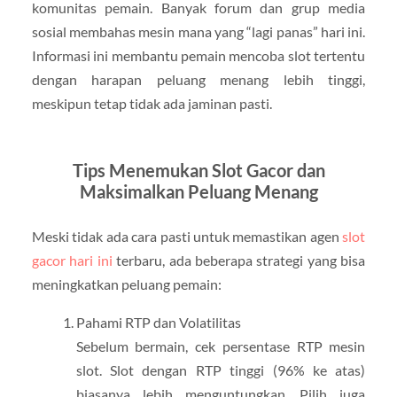
komunitas pemain. Banyak forum dan grup media
sosial membahas mesin mana yang “lagi panas” hari ini.
Informasi ini membantu pemain mencoba slot tertentu
dengan harapan peluang menang lebih tinggi,
meskipun tetap tidak ada jaminan pasti.
Tips Menemukan Slot Gacor dan
Maksimalkan Peluang Menang
Meski tidak ada cara pasti untuk memastikan agen
slot
gacor hari ini
terbaru, ada beberapa strategi yang bisa
meningkatkan peluang pemain:
Pahami RTP dan Volatilitas
Sebelum bermain, cek persentase RTP mesin
slot. Slot dengan RTP tinggi (96% ke atas)
biasanya lebih menguntungkan. Pilih juga