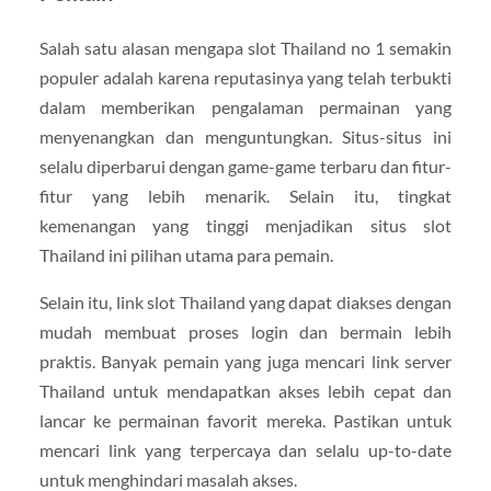
Salah satu alasan mengapa slot Thailand no 1 semakin
populer adalah karena reputasinya yang telah terbukti
dalam memberikan pengalaman permainan yang
menyenangkan dan menguntungkan. Situs-situs ini
selalu diperbarui dengan game-game terbaru dan fitur-
fitur yang lebih menarik. Selain itu, tingkat
kemenangan yang tinggi menjadikan situs slot
Thailand ini pilihan utama para pemain.
Selain itu, link slot Thailand yang dapat diakses dengan
mudah membuat proses login dan bermain lebih
praktis. Banyak pemain yang juga mencari link server
Thailand untuk mendapatkan akses lebih cepat dan
lancar ke permainan favorit mereka. Pastikan untuk
mencari link yang terpercaya dan selalu up-to-date
untuk menghindari masalah akses.