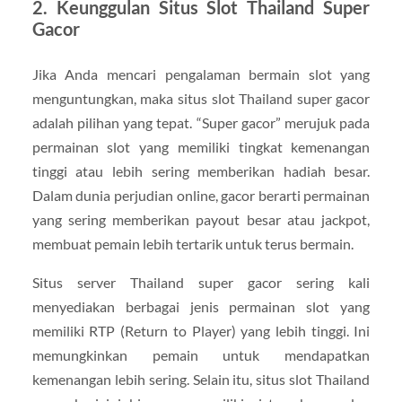
2. Keunggulan Situs Slot Thailand Super
Gacor
Jika Anda mencari pengalaman bermain slot yang
menguntungkan, maka situs slot Thailand super gacor
adalah pilihan yang tepat. “Super gacor” merujuk pada
permainan slot yang memiliki tingkat kemenangan
tinggi atau lebih sering memberikan hadiah besar.
Dalam dunia perjudian online, gacor berarti permainan
yang sering memberikan payout besar atau jackpot,
membuat pemain lebih tertarik untuk terus bermain.
Situs server Thailand super gacor sering kali
menyediakan berbagai jenis permainan slot yang
memiliki RTP (Return to Player) yang lebih tinggi. Ini
memungkinkan pemain untuk mendapatkan
kemenangan lebih sering. Selain itu, situs slot Thailand