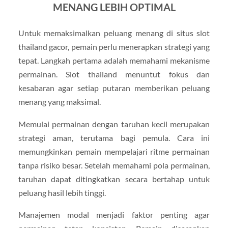
MENANG LEBIH OPTIMAL
Untuk memaksimalkan peluang menang di situs slot
thailand gacor, pemain perlu menerapkan strategi yang
tepat. Langkah pertama adalah memahami mekanisme
permainan. Slot thailand menuntut fokus dan
kesabaran agar setiap putaran memberikan peluang
menang yang maksimal.
Memulai permainan dengan taruhan kecil merupakan
strategi aman, terutama bagi pemula. Cara ini
memungkinkan pemain mempelajari ritme permainan
tanpa risiko besar. Setelah memahami pola permainan,
taruhan dapat ditingkatkan secara bertahap untuk
peluang hasil lebih tinggi.
Manajemen modal menjadi faktor penting agar