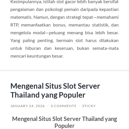
Kesimpulannya, istilah slot gacor lebih banyak bersifat
pengalaman dan psikologi pemain daripada kepastian
matematis. Namun, dengan strategi tepat—memahami
RTP, memanfaatkan bonus, memantau statistik, dan
mengelola modal—peluang menang bisa lebih besar.
Yang paling penting, bermain slot harus dilakukan
untuk hiburan dan keseruan, bukan semata-mata
mencari keuntungan besar.
Mengenal Situs Slot Server
Thailand yang Populer
JANUARY 24, 2026
/
0 COMMENTS
/
STICKY
Mengenal Situs Slot Server Thailand yang
Populer