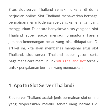
Situs slot server Thailand semakin dikenal di dunia
perjudian online. Slot Thailand menawarkan berbagai
permainan menarik dengan peluang kemenangan yang
menggiurkan. Di antara banyaknya situs yang ada, slot
Thailand super gacor menjadi primadona karena
jaminan kemenangan besar yang bisa didapatkan. Di
artikel ini, kita akan membahas mengenai situs slot
Thailand, slot server Thailand super gacor, serta
bagaimana cara memilih link
situs thailand slot
terbaik
untuk pengalaman bermain yang memuaskan.
1. Apa Itu Slot Server Thailand?
Slot server Thailand adalah jenis permainan slot online
yang dioperasikan melalui server yang berbasis di