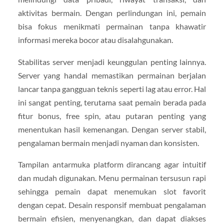
aktivitas bermain. Dengan perlindungan ini, pemain
bisa fokus menikmati permainan tanpa khawatir
informasi mereka bocor atau disalahgunakan.
Stabilitas server menjadi keunggulan penting lainnya.
Server yang handal memastikan permainan berjalan
lancar tanpa gangguan teknis seperti lag atau error. Hal
ini sangat penting, terutama saat pemain berada pada
fitur bonus, free spin, atau putaran penting yang
menentukan hasil kemenangan. Dengan server stabil,
pengalaman bermain menjadi nyaman dan konsisten.
Tampilan antarmuka platform dirancang agar intuitif
dan mudah digunakan. Menu permainan tersusun rapi
sehingga pemain dapat menemukan slot favorit
dengan cepat. Desain responsif membuat pengalaman
bermain efisien, menyenangkan, dan dapat diakses