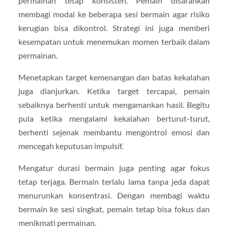
permainan tetap konsisten. Pemain disarankan
membagi modal ke beberapa sesi bermain agar risiko
kerugian bisa dikontrol. Strategi ini juga memberi
kesempatan untuk menemukan momen terbaik dalam
permainan.
Menetapkan target kemenangan dan batas kekalahan
juga dianjurkan. Ketika target tercapai, pemain
sebaiknya berhenti untuk mengamankan hasil. Begitu
pula ketika mengalami kekalahan berturut-turut,
berhenti sejenak membantu mengontrol emosi dan
mencegah keputusan impulsif.
Mengatur durasi bermain juga penting agar fokus
tetap terjaga. Bermain terlalu lama tanpa jeda dapat
menurunkan konsentrasi. Dengan membagi waktu
bermain ke sesi singkat, pemain tetap bisa fokus dan
menikmati permainan.