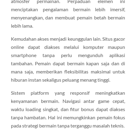
atmosfer permainan. Perpaduan elemen ini
menciptakan pengalaman bermain lebih imersif,
menyenangkan, dan membuat pemain betah bermain
lebih lama.
Kemudahan akses menjadi keunggulan lain. Situs gacor
online dapat diakses melalui komputer maupun
smartphone tanpa perlu mengunduh aplikasi
tambahan. Pemain dapat bermain kapan saja dan di
mana saja, memberikan fleksibilitas maksimal untuk
hiburan instan sekaligus peluang menang tinggi.
Sistem platform yang responsif meningkatkan
kenyamanan bermain. Navigasi antar game cepat,
waktu loading singkat, dan fitur bonus dapat diakses
tanpa hambatan. Hal ini memungkinkan pemain fokus
pada strategi bermain tanpa terganggu masalah teknis.