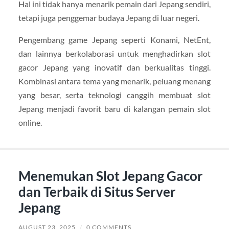
Hal ini tidak hanya menarik pemain dari Jepang sendiri,
tetapi juga penggemar budaya Jepang di luar negeri.
Pengembang game Jepang seperti Konami, NetEnt,
dan lainnya berkolaborasi untuk menghadirkan slot
gacor Jepang yang inovatif dan berkualitas tinggi.
Kombinasi antara tema yang menarik, peluang menang
yang besar, serta teknologi canggih membuat slot
Jepang menjadi favorit baru di kalangan pemain slot
online.
Menemukan Slot Jepang Gacor
dan Terbaik di Situs Server
Jepang
AUGUST 23, 2025
/
0 COMMENTS