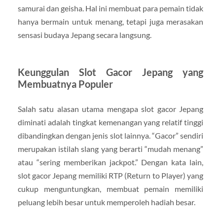
samurai dan geisha. Hal ini membuat para pemain tidak
hanya bermain untuk menang, tetapi juga merasakan
sensasi budaya Jepang secara langsung.
Keunggulan Slot Gacor Jepang yang
Membuatnya Populer
Salah satu alasan utama mengapa slot gacor Jepang
diminati adalah tingkat kemenangan yang relatif tinggi
dibandingkan dengan jenis slot lainnya. “Gacor” sendiri
merupakan istilah slang yang berarti “mudah menang”
atau “sering memberikan jackpot.” Dengan kata lain,
slot gacor Jepang memiliki RTP (Return to Player) yang
cukup menguntungkan, membuat pemain memiliki
peluang lebih besar untuk memperoleh hadiah besar.