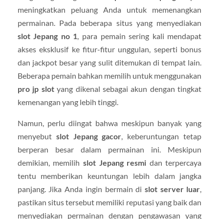
meningkatkan peluang Anda untuk memenangkan
permainan. Pada beberapa situs yang menyediakan
slot Jepang no 1
, para pemain sering kali mendapat
akses eksklusif ke fitur-fitur unggulan, seperti bonus
dan jackpot besar yang sulit ditemukan di tempat lain.
Beberapa pemain bahkan memilih untuk menggunakan
pro jp slot
yang dikenal sebagai akun dengan tingkat
kemenangan yang lebih tinggi.
Namun, perlu diingat bahwa meskipun banyak yang
menyebut
slot Jepang gacor
, keberuntungan tetap
berperan besar dalam permainan ini. Meskipun
demikian, memilih
slot Jepang resmi
dan terpercaya
tentu memberikan keuntungan lebih dalam jangka
panjang. Jika Anda ingin bermain di
slot server luar
,
pastikan situs tersebut memiliki reputasi yang baik dan
menyediakan permainan dengan pengawasan yang