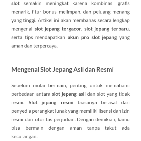
slot
semakin meningkat karena kombinasi grafis
menarik, fitur bonus melimpah, dan peluang menang
yang tinggi. Artikel ini akan membahas secara lengkap
mengenai
slot jepang tergacor
,
slot jepang terbaru
,
serta tips mendapatkan
akun pro slot jepang
yang
aman dan terpercaya.
Mengenal Slot Jepang Asli dan Resmi
Sebelum mulai bermain, penting untuk memahami
perbedaan antara
slot jepang asli
dan slot yang tidak
resmi.
Slot jepang resmi
biasanya berasal dari
penyedia perangkat lunak yang memiliki lisensi dan izin
resmi dari otoritas perjudian. Dengan demikian, kamu
bisa bermain dengan aman tanpa takut ada
kecurangan.