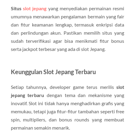
Situs
slot jepang
yang menyediakan permainan resmi
umumnya menawarkan pengalaman bermain yang fair
dan fitur keamanan lengkap, termasuk enkripsi data
dan perlindungan akun. Pastikan memilih situs yang
sudah terverifikasi agar bisa menikmati fitur bonus
serta jackpot terbesar yang ada di slot Jepang.
Keunggulan Slot Jepang Terbaru
Setiap tahunnya, developer game terus merilis
slot
jepang terbaru
dengan tema dan mekanisme yang
inovatif. Slot ini tidak hanya menghadirkan grafis yang
memukau, tetapi juga fitur-fitur tambahan seperti free
spin, multipliers, dan bonus rounds yang membuat
permainan semakin menarik.