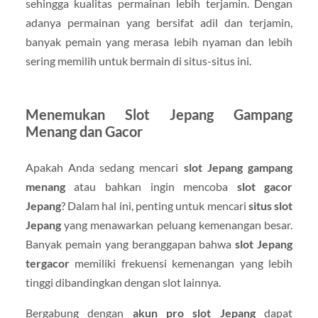
sehingga kualitas permainan lebih terjamin. Dengan
adanya permainan yang bersifat adil dan terjamin,
banyak pemain yang merasa lebih nyaman dan lebih
sering memilih untuk bermain di situs-situs ini.
Menemukan Slot Jepang Gampang
Menang dan Gacor
Apakah Anda sedang mencari
slot Jepang gampang
menang
atau bahkan ingin mencoba
slot gacor
Jepang
? Dalam hal ini, penting untuk mencari
situs slot
Jepang
yang menawarkan peluang kemenangan besar.
Banyak pemain yang beranggapan bahwa
slot Jepang
tergacor
memiliki frekuensi kemenangan yang lebih
tinggi dibandingkan dengan slot lainnya.
Bergabung dengan
akun pro slot Jepang
dapat