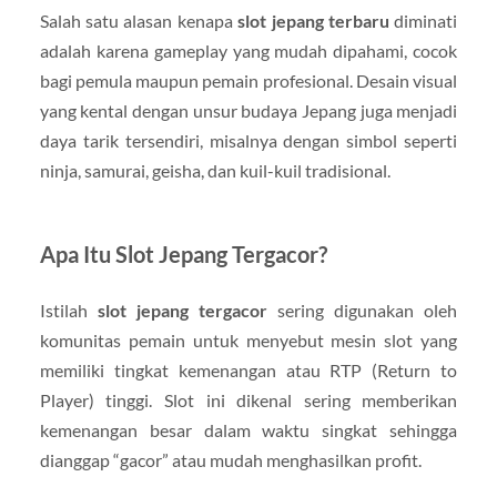
Salah satu alasan kenapa
slot jepang terbaru
diminati
adalah karena gameplay yang mudah dipahami, cocok
bagi pemula maupun pemain profesional. Desain visual
yang kental dengan unsur budaya Jepang juga menjadi
daya tarik tersendiri, misalnya dengan simbol seperti
ninja, samurai, geisha, dan kuil-kuil tradisional.
Apa Itu Slot Jepang Tergacor?
Istilah
slot jepang tergacor
sering digunakan oleh
komunitas pemain untuk menyebut mesin slot yang
memiliki tingkat kemenangan atau RTP (Return to
Player) tinggi. Slot ini dikenal sering memberikan
kemenangan besar dalam waktu singkat sehingga
dianggap “gacor” atau mudah menghasilkan profit.