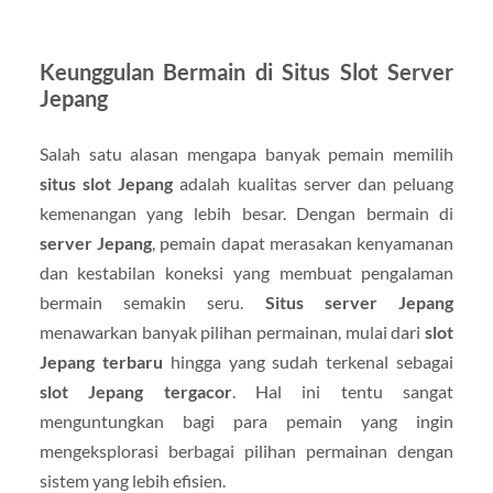
Keunggulan Bermain di Situs Slot Server
Jepang
Salah satu alasan mengapa banyak pemain memilih
situs slot Jepang
adalah kualitas server dan peluang
kemenangan yang lebih besar. Dengan bermain di
server Jepang
, pemain dapat merasakan kenyamanan
dan kestabilan koneksi yang membuat pengalaman
bermain semakin seru.
Situs server Jepang
menawarkan banyak pilihan permainan, mulai dari
slot
Jepang terbaru
hingga yang sudah terkenal sebagai
slot Jepang tergacor
. Hal ini tentu sangat
menguntungkan bagi para pemain yang ingin
mengeksplorasi berbagai pilihan permainan dengan
sistem yang lebih efisien.