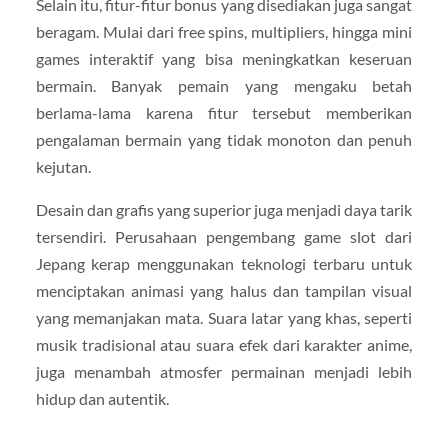
Selain itu, fitur-fitur bonus yang disediakan juga sangat
beragam. Mulai dari free spins, multipliers, hingga mini
games interaktif yang bisa meningkatkan keseruan
bermain. Banyak pemain yang mengaku betah
berlama-lama karena fitur tersebut memberikan
pengalaman bermain yang tidak monoton dan penuh
kejutan.
Desain dan grafis yang superior juga menjadi daya tarik
tersendiri. Perusahaan pengembang game slot dari
Jepang kerap menggunakan teknologi terbaru untuk
menciptakan animasi yang halus dan tampilan visual
yang memanjakan mata. Suara latar yang khas, seperti
musik tradisional atau suara efek dari karakter anime,
juga menambah atmosfer permainan menjadi lebih
hidup dan autentik.