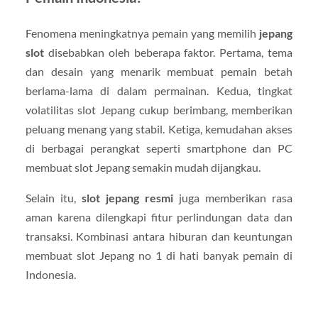
Fenomena meningkatnya pemain yang memilih
jepang
slot
disebabkan oleh beberapa faktor. Pertama, tema
dan desain yang menarik membuat pemain betah
berlama-lama di dalam permainan. Kedua, tingkat
volatilitas slot Jepang cukup berimbang, memberikan
peluang menang yang stabil. Ketiga, kemudahan akses
di berbagai perangkat seperti smartphone dan PC
membuat slot Jepang semakin mudah dijangkau.
Selain itu,
slot jepang resmi
juga memberikan rasa
aman karena dilengkapi fitur perlindungan data dan
transaksi. Kombinasi antara hiburan dan keuntungan
membuat slot Jepang no 1 di hati banyak pemain di
Indonesia.