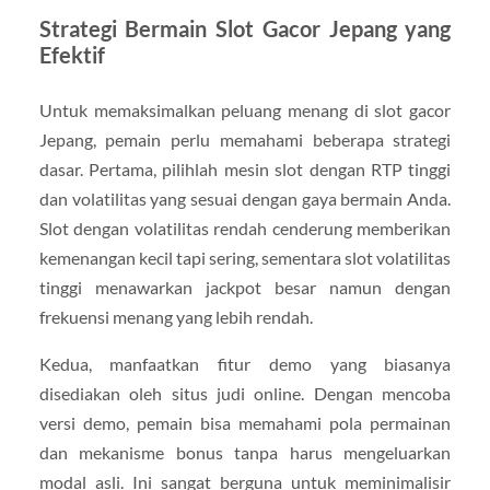
Strategi Bermain Slot Gacor Jepang yang
Efektif
Untuk memaksimalkan peluang menang di slot gacor
Jepang, pemain perlu memahami beberapa strategi
dasar. Pertama, pilihlah mesin slot dengan RTP tinggi
dan volatilitas yang sesuai dengan gaya bermain Anda.
Slot dengan volatilitas rendah cenderung memberikan
kemenangan kecil tapi sering, sementara slot volatilitas
tinggi menawarkan jackpot besar namun dengan
frekuensi menang yang lebih rendah.
Kedua, manfaatkan fitur demo yang biasanya
disediakan oleh situs judi online. Dengan mencoba
versi demo, pemain bisa memahami pola permainan
dan mekanisme bonus tanpa harus mengeluarkan
modal asli. Ini sangat berguna untuk meminimalisir