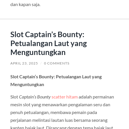
dan kapan saja.
Slot Captain’s Bounty:
Petualangan Laut yang
Menguntungkan
APRIL 23, 2025
/
0 COMMENTS
Slot Captain’s Bounty: Petualangan Laut yang
Menguntungkan
Slot
Captain’s Bounty
scatter hitam
adalah permainan
mesin slot yang menawarkan pengalaman seru dan
penuh petualangan, membawa pemain pada
perjalanan melintasi lautan luas bersama seorang
kapten bajak laut. Dirancang dengan tema bajak laut,