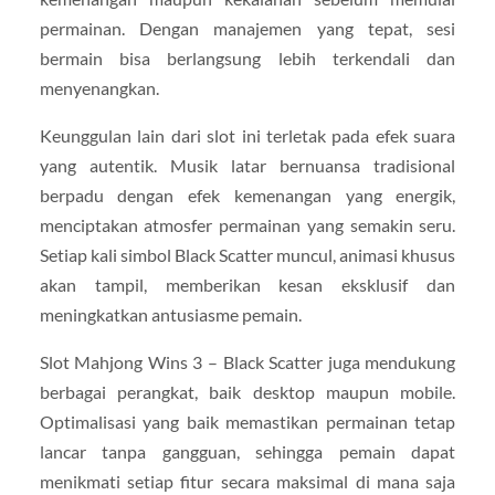
permainan. Dengan manajemen yang tepat, sesi
bermain bisa berlangsung lebih terkendali dan
menyenangkan.
Keunggulan lain dari slot ini terletak pada efek suara
yang autentik. Musik latar bernuansa tradisional
berpadu dengan efek kemenangan yang energik,
menciptakan atmosfer permainan yang semakin seru.
Setiap kali simbol Black Scatter muncul, animasi khusus
akan tampil, memberikan kesan eksklusif dan
meningkatkan antusiasme pemain.
Slot Mahjong Wins 3 – Black Scatter juga mendukung
berbagai perangkat, baik desktop maupun mobile.
Optimalisasi yang baik memastikan permainan tetap
lancar tanpa gangguan, sehingga pemain dapat
menikmati setiap fitur secara maksimal di mana saja