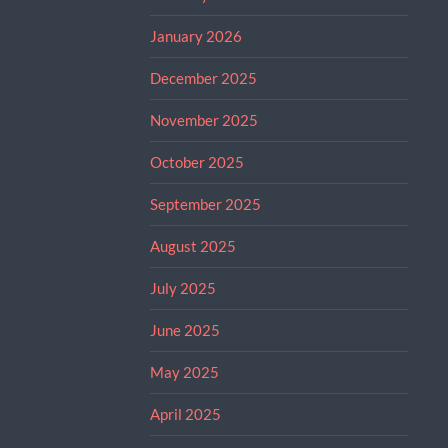
January 2026
December 2025
November 2025
October 2025
September 2025
August 2025
July 2025
June 2025
May 2025
April 2025