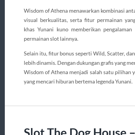
Wisdom of Athena menawarkan kombinasi antar
visual berkualitas, serta fitur permainan ya
khas Yunani kuno memberikan pengalaman 
permainan slot lainnya.
Selain itu, fitur bonus seperti Wild, Scatter, 
lebih dinamis. Dengan dukungan grafis yang men
Wisdom of Athena menjadi salah satu pilihan 
yang mencari hiburan bertema legenda Yunani.
Slot The Dog House 