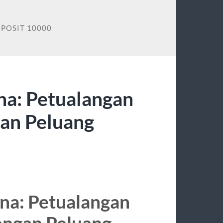
EPOSIT 10000
na: Petualangan
gan Peluang
na: Petualangan
engan Peluang