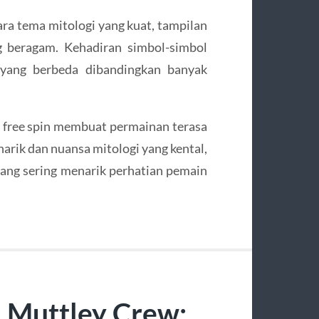
a tema mitologi yang kuat, tampilan
ng beragam. Kehadiran simbol-simbol
yang berbeda dibandingkan banyak
dan free spin membuat permainan terasa
arik dan nuansa mitologi yang kental,
yang sering menarik perhatian pemain
– Muttley Crew: