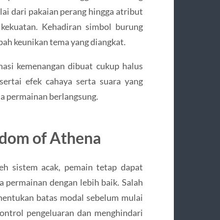
ai dari pakaian perang hingga atribut
kekuatan. Kehadiran simbol burung
ah keunikan tema yang diangkat.
nasi kemenangan dibuat cukup halus
ertai efek cahaya serta suara yang
a permainan berlangsung.
sdom of Athena
eh sistem acak, pemain tetap dapat
 permainan dengan lebih baik. Salah
nentukan batas modal sebelum mulai
ontrol pengeluaran dan menghindari