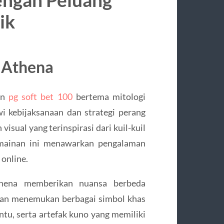
ik
 Athena
an
pg soft bet 100
bertema mitologi
 kebijaksanaan dan strategi perang
isual yang terinspirasi dari kuil-kuil
rmainan ini menawarkan pengalaman
online.
hena memberikan nuansa berbeda
kan menemukan berbagai simbol khas
ntu, serta artefak kuno yang memiliki