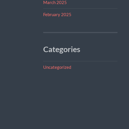
March 2025
February 2025
Categories
Uncategorized