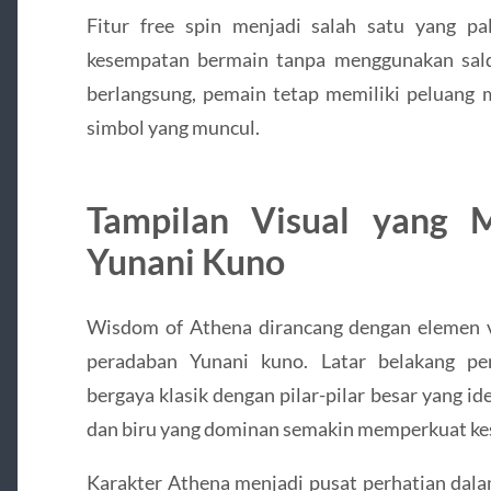
Fitur free spin menjadi salah satu yang p
kesempatan bermain tanpa menggunakan sald
berlangsung, pemain tetap memiliki peluang 
simbol yang muncul.
Tampilan Visual yang 
Yunani Kuno
Wisdom of Athena dirancang dengan elemen 
peradaban Yunani kuno. Latar belakang p
bergaya klasik dengan pilar-pilar besar yang i
dan biru yang dominan semakin memperkuat ke
Karakter Athena menjadi pusat perhatian dal