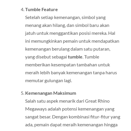
Tumble Feature
Setelah setiap kemenangan, simbol yang
menang akan hilang, dan simbol baru akan
jatuh untuk menggantikan posisi mereka. Hal
ini memungkinkan pemain untuk mendapatkan
kemenangan berulang dalam satu putaran,
yang disebut sebagai
tumble
. Tumble
memberikan kesempatan tambahan untuk
meraih lebih banyak kemenangan tanpa harus
memutar gulungan lagi.
Kemenangan Maksimum
Salah satu aspek menarik dari Great Rhino
Megaways adalah potensi kemenangan yang
sangat besar. Dengan kombinasi fitur-fitur yang
ada, pemain dapat meraih kemenangan hingga