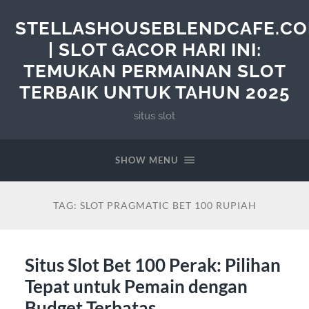
STELLASHOUSEBLENDCAFE.C
| SLOT GACOR HARI INI:
TEMUKAN PERMAINAN SLOT
TERBAIK UNTUK TAHUN 2025
situs slot
SHOW MENU
TAG:
SLOT PRAGMATIC BET 100 RUPIAH
Situs Slot Bet 100 Perak: Pilihan
Tepat untuk Pemain dengan
Budget Terbatas