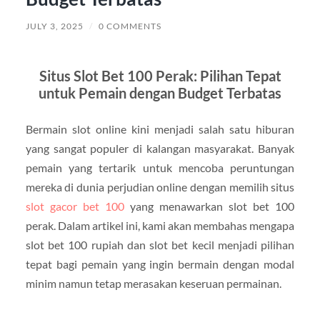
JULY 3, 2025
/
0 COMMENTS
Situs Slot Bet 100 Perak: Pilihan Tepat
untuk Pemain dengan Budget Terbatas
Bermain slot online kini menjadi salah satu hiburan
yang sangat populer di kalangan masyarakat. Banyak
pemain yang tertarik untuk mencoba peruntungan
mereka di dunia perjudian online dengan memilih situs
slot gacor bet 100
yang menawarkan slot bet 100
perak. Dalam artikel ini, kami akan membahas mengapa
slot bet 100 rupiah dan slot bet kecil menjadi pilihan
tepat bagi pemain yang ingin bermain dengan modal
minim namun tetap merasakan keseruan permainan.