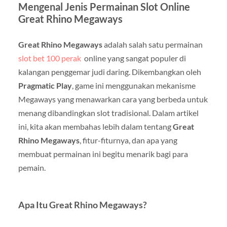
Mengenal Jenis Permainan Slot Online
Great Rhino Megaways
Great Rhino Megaways
adalah salah satu permainan
slot bet 100 perak
online yang sangat populer di
kalangan penggemar judi daring. Dikembangkan oleh
Pragmatic Play
, game ini menggunakan mekanisme
Megaways yang menawarkan cara yang berbeda untuk
menang dibandingkan slot tradisional. Dalam artikel
ini, kita akan membahas lebih dalam tentang
Great
Rhino Megaways
, fitur-fiturnya, dan apa yang
membuat permainan ini begitu menarik bagi para
pemain.
Apa Itu Great Rhino Megaways?