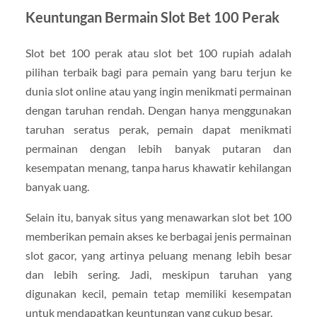
Keuntungan Bermain Slot Bet 100 Perak
Slot bet 100 perak atau slot bet 100 rupiah adalah
pilihan terbaik bagi para pemain yang baru terjun ke
dunia slot online atau yang ingin menikmati permainan
dengan taruhan rendah. Dengan hanya menggunakan
taruhan seratus perak, pemain dapat menikmati
permainan dengan lebih banyak putaran dan
kesempatan menang, tanpa harus khawatir kehilangan
banyak uang.
Selain itu, banyak situs yang menawarkan slot bet 100
memberikan pemain akses ke berbagai jenis permainan
slot gacor, yang artinya peluang menang lebih besar
dan lebih sering. Jadi, meskipun taruhan yang
digunakan kecil, pemain tetap memiliki kesempatan
untuk mendapatkan keuntungan yang cukup besar.