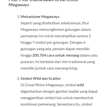
Megaways
Mekanisme Megaways
Seperti yang disebutkan sebelumnya, fitur
Megaways memungkinkan gulungan dalam
permainan ini untuk menampilkan antara 2
hingga 7 simbol per gulungan. Dengan 6
gulungan yang ada, pemain dapat memiliki
hingga
200.704 cara untuk menang
dalam satu
putaran. Ini berbeda dari slot tradisional yang
memiliki jumlah cara menang tetap.
Simbol Wild dan Scatter
Di Great Rhino Megaways, simbol
wild
digambarkan dengan gambar badak yang dapat
menggantikan simbol lain untuk membentuk
kombinasi pemenang. Sementara itu, simbol