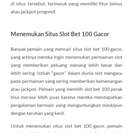
di situs tersebut, termasuk yang memiliki fitur bonus
atau jackpot progresif.
Menemukan Situs Slot Bet 100 Gacor
Banyak pemain yang mencari situs slot bet 100 gacor,
yang artinya mereka ingin menemukan permainan slot
yang memberikan peluang menang lebih besar dan
lebih sering. Istilah “gacor” dalam dunia slot mengacu
pada permainan yang sering memberikan kemenangan
atau jackpot. Pemain yang memilih slot bet 100 perak
bisa merasa lebih puas karena mereka mendapatkan
pengalaman bermain yang menguntungkan meskipun
dengan taruhan yang kecil.
Untuk menemukan situs slot bet 100 gacor, pemain