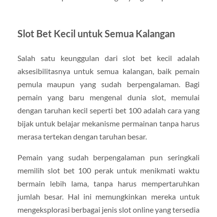
Slot Bet Kecil untuk Semua Kalangan
Salah satu keunggulan dari slot bet kecil adalah
aksesibilitasnya untuk semua kalangan, baik pemain
pemula maupun yang sudah berpengalaman. Bagi
pemain yang baru mengenal dunia slot, memulai
dengan taruhan kecil seperti bet 100 adalah cara yang
bijak untuk belajar mekanisme permainan tanpa harus
merasa tertekan dengan taruhan besar.
Pemain yang sudah berpengalaman pun seringkali
memilih slot bet 100 perak untuk menikmati waktu
bermain lebih lama, tanpa harus mempertaruhkan
jumlah besar. Hal ini memungkinkan mereka untuk
mengeksplorasi berbagai jenis slot online yang tersedia