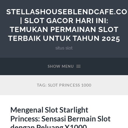
STELLASHOUSEBLENDCAFE.C
| SLOT GACOR HARI INI:
TEMUKAN PERMAINAN SLOT
TERBAIK UNTUK TAHUN 2025
situs slot
SHOW MENU
TAG:
SLOT PRINCESS 1000
Mengenal Slot Starlight
Princess: Sensasi Bermain Slot
dengan Peluang X1000