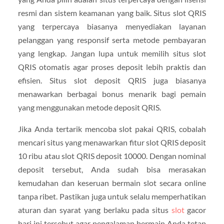
resmi dan sistem keamanan yang baik. Situs slot QRIS
yang terpercaya biasanya menyediakan layanan
pelanggan yang responsif serta metode pembayaran
yang lengkap. Jangan lupa untuk memilih situs slot
QRIS otomatis agar proses deposit lebih praktis dan
efisien. Situs slot deposit QRIS juga biasanya
menawarkan berbagai bonus menarik bagi pemain
yang menggunakan metode deposit QRIS.
Jika Anda tertarik mencoba slot pakai QRIS, cobalah
mencari situs yang menawarkan fitur slot QRIS deposit
10 ribu atau slot QRIS deposit 10000. Dengan nominal
deposit tersebut, Anda sudah bisa merasakan
kemudahan dan keseruan bermain slot secara online
tanpa ribet. Pastikan juga untuk selalu memperhatikan
aturan dan syarat yang berlaku pada situs
slot
gacor
hari ini tersebut agar pengalaman bermain Anda tetap