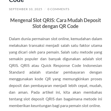
SEPTEMBER 10, 2025
/
0 COMMENTS
Mengenal Slot QRIS: Cara Mudah Deposit
Slot dengan QR Code
Dalam dunia permainan slot online, kemudahan dalam
melakukan transaksi menjadi salah satu faktor utama
yang dicari oleh para pemain. Salah satu metode yang
semakin populer dan banyak digunakan adalah slot
QRIS. QRIS atau Quick Response Code Indonesian
Standard adalah standar pembayaran dengan
menggunakan kode QR yang memungkinkan proses
deposit dan pembayaran menjadi lebih cepat, mudah,
dan aman. Pada artikel ini, kita akan membahas
tentang slot deposit QRIS dan bagaimana metode ini
memberikan keuntungan bagi para pemain slot online.