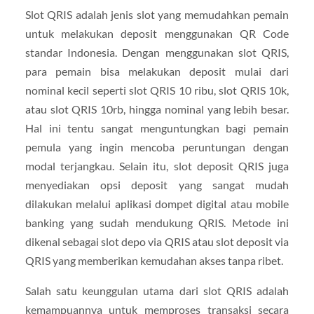
Slot QRIS adalah jenis slot yang memudahkan pemain
untuk melakukan deposit menggunakan QR Code
standar Indonesia. Dengan menggunakan slot QRIS,
para pemain bisa melakukan deposit mulai dari
nominal kecil seperti slot QRIS 10 ribu, slot QRIS 10k,
atau slot QRIS 10rb, hingga nominal yang lebih besar.
Hal ini tentu sangat menguntungkan bagi pemain
pemula yang ingin mencoba peruntungan dengan
modal terjangkau. Selain itu, slot deposit QRIS juga
menyediakan opsi deposit yang sangat mudah
dilakukan melalui aplikasi dompet digital atau mobile
banking yang sudah mendukung QRIS. Metode ini
dikenal sebagai slot depo via QRIS atau slot deposit via
QRIS yang memberikan kemudahan akses tanpa ribet.
Salah satu keunggulan utama dari slot QRIS adalah
kemampuannya untuk memproses transaksi secara