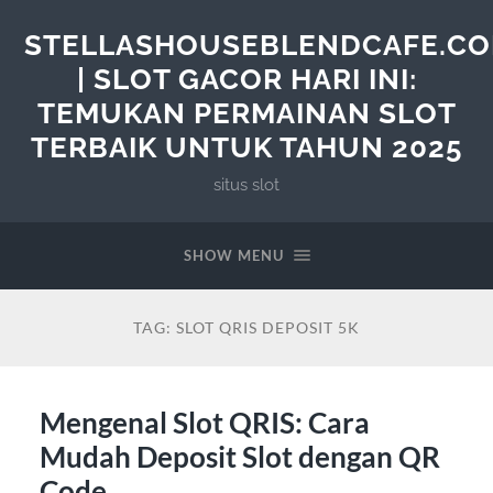
STELLASHOUSEBLENDCAFE.C
| SLOT GACOR HARI INI:
TEMUKAN PERMAINAN SLOT
TERBAIK UNTUK TAHUN 2025
situs slot
SHOW MENU
TAG:
SLOT QRIS DEPOSIT 5K
Mengenal Slot QRIS: Cara
Mudah Deposit Slot dengan QR
Code