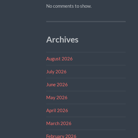
No comments to show.
Archives
August 2026
July 2026
June 2026
May 2026
April 2026
March 2026
February 2026