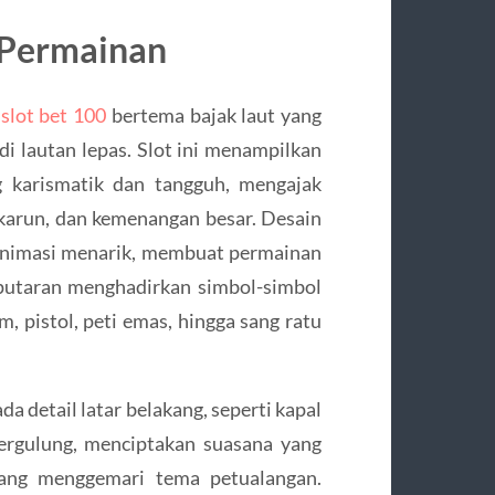
 Permainan
n
slot bet 100
bertema bajak laut yang
i lautan lepas. Slot ini menampilkan
g karismatik dan tangguh, mengajak
karun, dan kemenangan besar. Desain
 animasi menarik, membuat permainan
 putaran menghadirkan simbol-simbol
m, pistol, peti emas, hingga sang ratu
 detail latar belakang, seperti kapal
ergulung, menciptakan suasana yang
yang menggemari tema petualangan.