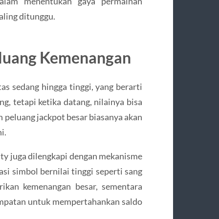
 dalam menentukan gaya permainan
aling ditunggu.
Peluang Kemenangan
tas sedang hingga tinggi, yang berarti
, tetapi ketika datang, nilainya bisa
n peluang jackpot besar biasanya akan
i.
ty juga dilengkapi dengan mekanisme
i simbol bernilai tinggi seperti sang
rikan kemenangan besar, sementara
empatan untuk mempertahankan saldo