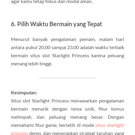
agar kamu tetap fokus dan modal aman.
6. Pilih Waktu Bermain yang Tepat
Menurut banyak pengalaman pemain, malam hari
antara pukul 20.00 sampai 23.00 adalah waktu terbaik
bermain situs slot Starlight Princess karena peluang
menang lebih tinggi.
Kesimpulan:
Situs slot Starlight Princess menawarkan pengalaman
bermain menarik dengan tema unik, fitur bonus
melimpah, dan peluang menang besar. Dengan
memahami fitur game, berlatih di mode
situs starlight
princess
demo, dan menerapkan strategi taruhan yang