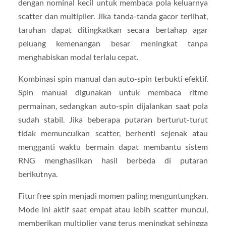
dengan nominal kecil untuk membaca pola keluarnya
scatter dan multiplier. Jika tanda-tanda gacor terlihat,
taruhan dapat ditingkatkan secara bertahap agar
peluang kemenangan besar meningkat tanpa
menghabiskan modal terlalu cepat.
Kombinasi spin manual dan auto-spin terbukti efektif.
Spin manual digunakan untuk membaca ritme
permainan, sedangkan auto-spin dijalankan saat pola
sudah stabil. Jika beberapa putaran berturut-turut
tidak memunculkan scatter, berhenti sejenak atau
mengganti waktu bermain dapat membantu sistem
RNG menghasilkan hasil berbeda di putaran
berikutnya.
Fitur free spin menjadi momen paling menguntungkan.
Mode ini aktif saat empat atau lebih scatter muncul,
memberikan multiplier yang terus meningkat sehingga