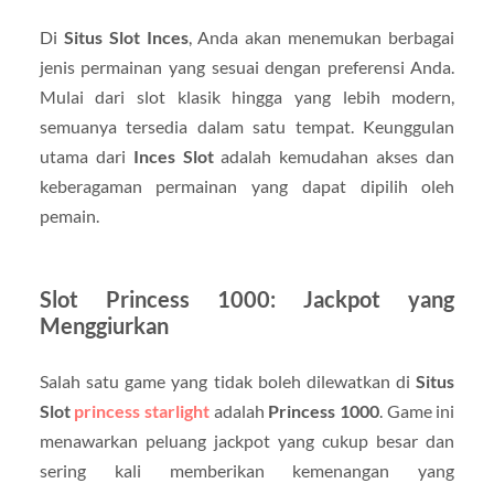
Di
Situs Slot Inces
, Anda akan menemukan berbagai
jenis permainan yang sesuai dengan preferensi Anda.
Mulai dari slot klasik hingga yang lebih modern,
semuanya tersedia dalam satu tempat. Keunggulan
utama dari
Inces Slot
adalah kemudahan akses dan
keberagaman permainan yang dapat dipilih oleh
pemain.
Slot Princess 1000: Jackpot yang
Menggiurkan
Salah satu game yang tidak boleh dilewatkan di
Situs
Slot
princess starlight
adalah
Princess 1000
. Game ini
menawarkan peluang jackpot yang cukup besar dan
sering kali memberikan kemenangan yang