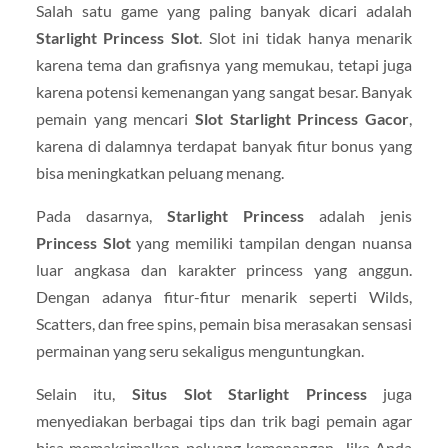
Salah satu game yang paling banyak dicari adalah
Starlight Princess Slot
. Slot ini tidak hanya menarik
karena tema dan grafisnya yang memukau, tetapi juga
karena potensi kemenangan yang sangat besar. Banyak
pemain yang mencari
Slot Starlight Princess Gacor
,
karena di dalamnya terdapat banyak fitur bonus yang
bisa meningkatkan peluang menang.
Pada dasarnya,
Starlight Princess
adalah jenis
Princess Slot
yang memiliki tampilan dengan nuansa
luar angkasa dan karakter princess yang anggun.
Dengan adanya fitur-fitur menarik seperti Wilds,
Scatters, dan free spins, pemain bisa merasakan sensasi
permainan yang seru sekaligus menguntungkan.
Selain itu,
Situs Slot Starlight Princess
juga
menyediakan berbagai tips dan trik bagi pemain agar
bisa memaksimalkan peluang kemenangan. Jika Anda