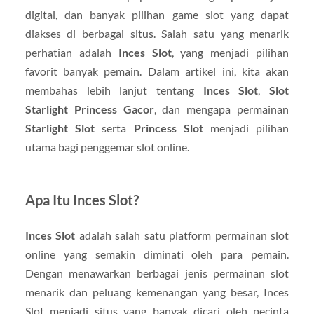
digital, dan banyak pilihan game slot yang dapat
diakses di berbagai situs. Salah satu yang menarik
perhatian adalah
Inces Slot
, yang menjadi pilihan
favorit banyak pemain. Dalam artikel ini, kita akan
membahas lebih lanjut tentang
Inces Slot
,
Slot
Starlight Princess Gacor
, dan mengapa permainan
Starlight Slot
serta
Princess Slot
menjadi pilihan
utama bagi penggemar slot online.
Apa Itu Inces Slot?
Inces Slot
adalah salah satu platform permainan slot
online yang semakin diminati oleh para pemain.
Dengan menawarkan berbagai jenis permainan slot
menarik dan peluang kemenangan yang besar, Inces
Slot menjadi situs yang banyak dicari oleh pecinta