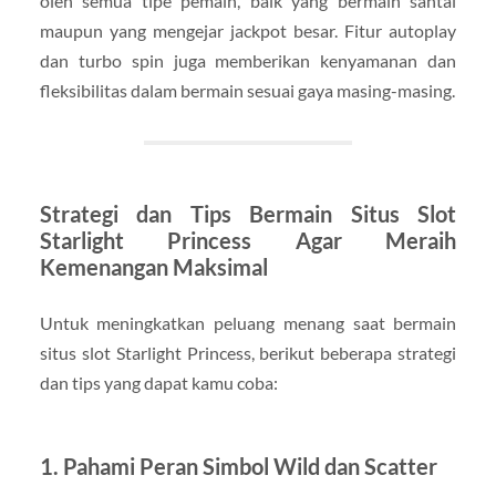
oleh semua tipe pemain, baik yang bermain santai
maupun yang mengejar jackpot besar. Fitur autoplay
dan turbo spin juga memberikan kenyamanan dan
fleksibilitas dalam bermain sesuai gaya masing-masing.
Strategi dan Tips Bermain Situs Slot
Starlight Princess Agar Meraih
Kemenangan Maksimal
Untuk meningkatkan peluang menang saat bermain
situs slot Starlight Princess, berikut beberapa strategi
dan tips yang dapat kamu coba:
1. Pahami Peran Simbol Wild dan Scatter