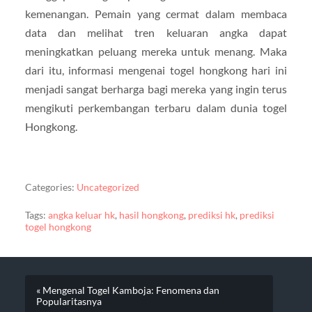
kemenangan. Pemain yang cermat dalam membaca
data dan melihat tren keluaran angka dapat
meningkatkan peluang mereka untuk menang. Maka
dari itu, informasi mengenai togel hongkong hari ini
menjadi sangat berharga bagi mereka yang ingin terus
mengikuti perkembangan terbaru dalam dunia togel
Hongkong.
Categories:
Uncategorized
Tags:
angka keluar hk
,
hasil hongkong
,
prediksi hk
,
prediksi
togel hongkong
« Mengenal Togel Kamboja: Fenomena dan
Popularitasnya