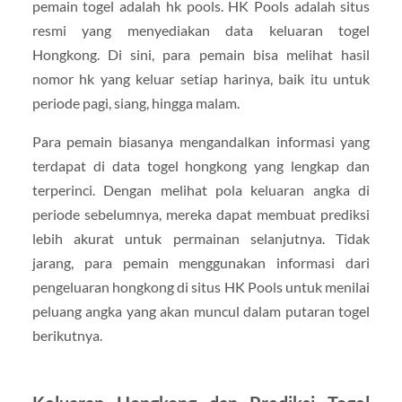
pemain togel adalah hk pools. HK Pools adalah situs
resmi yang menyediakan data keluaran togel
Hongkong. Di sini, para pemain bisa melihat hasil
nomor hk yang keluar setiap harinya, baik itu untuk
periode pagi, siang, hingga malam.
Para pemain biasanya mengandalkan informasi yang
terdapat di data togel hongkong yang lengkap dan
terperinci. Dengan melihat pola keluaran angka di
periode sebelumnya, mereka dapat membuat prediksi
lebih akurat untuk permainan selanjutnya. Tidak
jarang, para pemain menggunakan informasi dari
pengeluaran hongkong di situs HK Pools untuk menilai
peluang angka yang akan muncul dalam putaran togel
berikutnya.