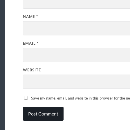
NAME
*
EMAIL
*
WEBSITE
Save my name, email, and website in this browser for the n