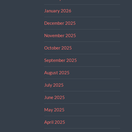
January 2026
December 2025
November 2025
October 2025
September 2025
August 2025
July 2025
June 2025
May 2025
April 2025