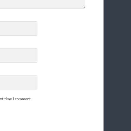
ext time I comment.