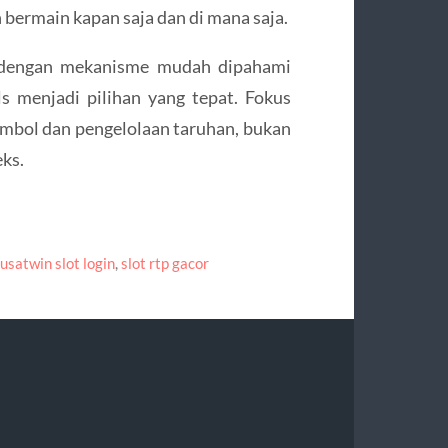
 bermain kapan saja dan di mana saja.
 dengan mekanisme mudah dipahami
ls menjadi pilihan yang tepat. Fokus
imbol dan pengelolaan taruhan, bukan
ks.
pusatwin slot login
,
slot rtp gacor