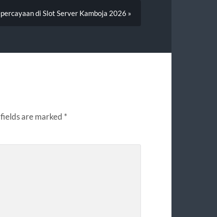
epercayaan di Slot Server Kamboja 2026 »
fields are marked
*