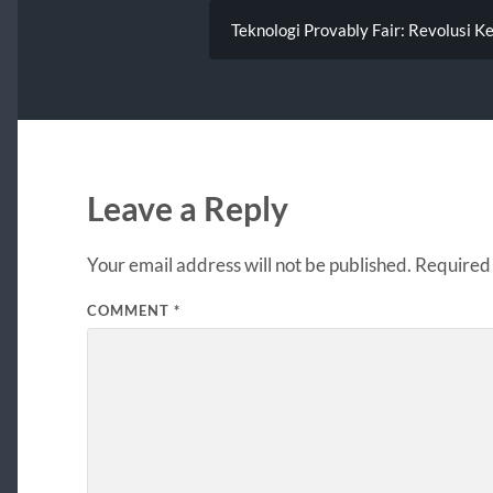
Teknologi Provably Fair: Revolusi K
Leave a Reply
Your email address will not be published.
Required 
COMMENT
*