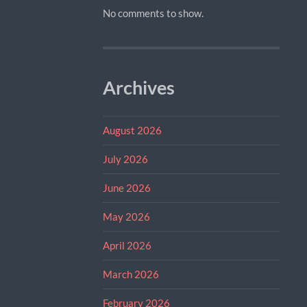
No comments to show.
Archives
August 2026
July 2026
June 2026
May 2026
April 2026
March 2026
February 2026