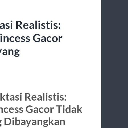
i Realistis:
incess Gacor
yang
asi Realistis:
ncess Gacor Tidak
ng Dibayangkan