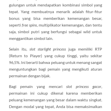
gulungan untuk mendapatkan kombinasi simbol yang
tepat. Yang membuatnya menarik adalah fitur-fitur
bonus yang bisa memberikan kemenangan besar,
seperti
free spins
, multiplikator kemenangan, dan tentu
saja, simbol putri yang berfungsi sebagai wild untuk
menggantikan simbol lain.
Selain itu,
slot starlight princess
juga memiliki RTP
(Return to Player) yang cukup tinggi, yaitu sekitar
96,5%. Ini berarti bahwa peluang untuk menang sangat
menguntungkan bagi pemain yang mengikuti aturan
permainan dengan bijak.
Bagi pemain yang mencari
slot princess gacor
,
permainan ini cukup dikenal karena memberikan
peluang kemenangan yang besar dalam waktu singkat.
Dengan modal yang tepat, Anda bisa memaksimalkan