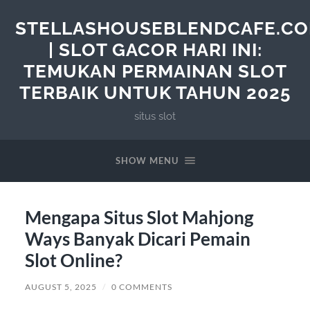
STELLASHOUSEBLENDCAFE.C
| SLOT GACOR HARI INI:
TEMUKAN PERMAINAN SLOT
TERBAIK UNTUK TAHUN 2025
situs slot
SHOW MENU
Mengapa Situs Slot Mahjong
Ways Banyak Dicari Pemain
Slot Online?
AUGUST 5, 2025
/
0 COMMENTS