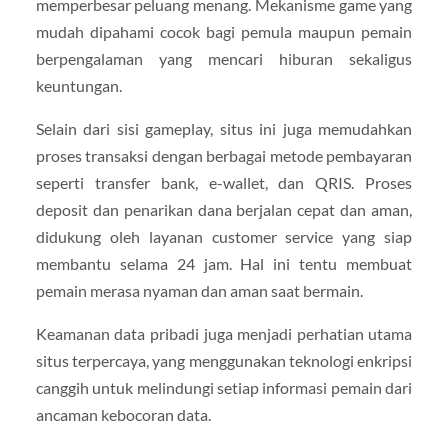
memperbesar peluang menang. Mekanisme game yang
mudah dipahami cocok bagi pemula maupun pemain
berpengalaman yang mencari hiburan sekaligus
keuntungan.
Selain dari sisi gameplay, situs ini juga memudahkan
proses transaksi dengan berbagai metode pembayaran
seperti transfer bank, e-wallet, dan QRIS. Proses
deposit dan penarikan dana berjalan cepat dan aman,
didukung oleh layanan customer service yang siap
membantu selama 24 jam. Hal ini tentu membuat
pemain merasa nyaman dan aman saat bermain.
Keamanan data pribadi juga menjadi perhatian utama
situs terpercaya, yang menggunakan teknologi enkripsi
canggih untuk melindungi setiap informasi pemain dari
ancaman kebocoran data.