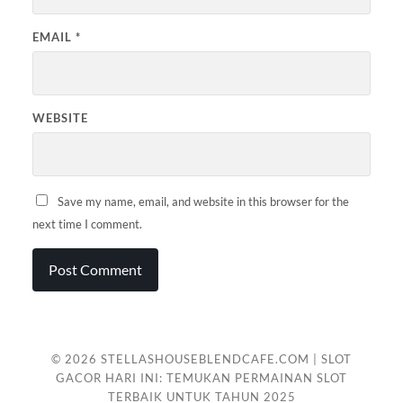
EMAIL
*
WEBSITE
Save my name, email, and website in this browser for the
next time I comment.
© 2026
STELLASHOUSEBLENDCAFE.COM | SLOT
GACOR HARI INI: TEMUKAN PERMAINAN SLOT
TERBAIK UNTUK TAHUN 2025