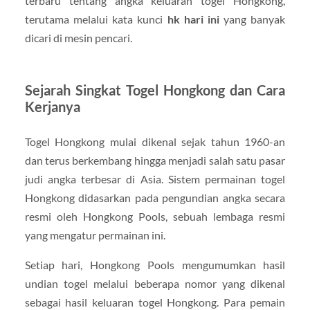
terbaru tentang angka keluaran togel Hongkong,
terutama melalui kata kunci
hk hari ini
yang banyak
dicari di mesin pencari.
Sejarah Singkat Togel Hongkong dan Cara
Kerjanya
Togel Hongkong mulai dikenal sejak tahun 1960-an
dan terus berkembang hingga menjadi salah satu pasar
judi angka terbesar di Asia. Sistem permainan togel
Hongkong didasarkan pada pengundian angka secara
resmi oleh Hongkong Pools, sebuah lembaga resmi
yang mengatur permainan ini.
Setiap hari, Hongkong Pools mengumumkan hasil
undian togel melalui beberapa nomor yang dikenal
sebagai hasil keluaran togel Hongkong. Para pemain