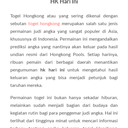
HK Hari Ini
Togel Hongkong atau yang sering dikenal dengan
sebutan
togel hongkong
merupakan salah satu jenis
permainan judi angka yang sangat populer di Asia,
khususnya di Indonesia. Permainan ini mengandalkan
prediksi angka yang nantinya akan keluar pada hasil
undian resmi dari Hongkong Pools. Setiap harinya,
ribuan pemain dari berbagai daerah menantikan
pengumuman
hk hari ini
untuk mengetahui hasil
keluaran angka yang bisa menjadi petunjuk bagi
taruhan mereka.
Permainan togel ini bukan hanya sekadar hiburan,
melainkan sudah menjadi bagian dari budaya dan
kegiatan rutin bagi para penggemar judi angka. Hal ini
terlihat dari tingginya minat untuk mencari informasi