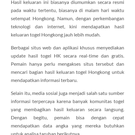
Hasil keluaran ini biasanya diumumkan secara resmi
pada waktu tertentu, biasanya di malam hari waktu
setempat Hongkong. Namun, dengan perkembangan
teknologi dan internet, kini mendapatkan hasil
keluaran togel Hongkong jauh lebih mudah.
Berbagai situs web dan aplikasi khusus menyediakan
update hasil togel HK secara real-time dan gratis.
Pemain hanya perlu mengakses situs tersebut dan
mencari bagian hasil keluaran togel Hongkong untuk
mendapatkan informasi terbaru.
Selain itu, media sosial juga menjadi salah satu sumber
informasi terpercaya karena banyak komunitas togel
yang membagikan hasil keluaran secara langsung.
Dengan begitu, pemain bisa dengan cepat
mendapatkan data angka yang mereka butuhkan
untuk analisa taruhan berikutnya.