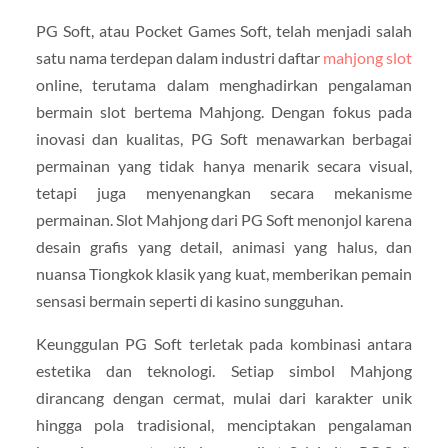
PG Soft, atau Pocket Games Soft, telah menjadi salah
satu nama terdepan dalam industri daftar
mahjong slot
online, terutama dalam menghadirkan pengalaman
bermain slot bertema Mahjong. Dengan fokus pada
inovasi dan kualitas, PG Soft menawarkan berbagai
permainan yang tidak hanya menarik secara visual,
tetapi juga menyenangkan secara mekanisme
permainan. Slot Mahjong dari PG Soft menonjol karena
desain grafis yang detail, animasi yang halus, dan
nuansa Tiongkok klasik yang kuat, memberikan pemain
sensasi bermain seperti di kasino sungguhan.
Keunggulan PG Soft terletak pada kombinasi antara
estetika dan teknologi. Setiap simbol Mahjong
dirancang dengan cermat, mulai dari karakter unik
hingga pola tradisional, menciptakan pengalaman