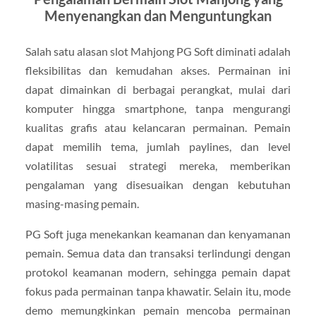
Menyenangkan dan Menguntungkan
Salah satu alasan slot Mahjong PG Soft diminati adalah
fleksibilitas dan kemudahan akses. Permainan ini
dapat dimainkan di berbagai perangkat, mulai dari
komputer hingga smartphone, tanpa mengurangi
kualitas grafis atau kelancaran permainan. Pemain
dapat memilih tema, jumlah paylines, dan level
volatilitas sesuai strategi mereka, memberikan
pengalaman yang disesuaikan dengan kebutuhan
masing-masing pemain.
PG Soft juga menekankan keamanan dan kenyamanan
pemain. Semua data dan transaksi terlindungi dengan
protokol keamanan modern, sehingga pemain dapat
fokus pada permainan tanpa khawatir. Selain itu, mode
demo memungkinkan pemain mencoba permainan