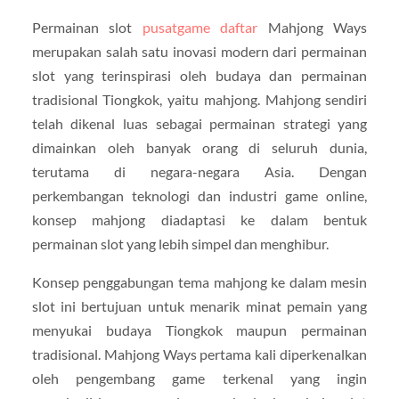
Permainan slot
pusatgame daftar
Mahjong Ways
merupakan salah satu inovasi modern dari permainan
slot yang terinspirasi oleh budaya dan permainan
tradisional Tiongkok, yaitu mahjong. Mahjong sendiri
telah dikenal luas sebagai permainan strategi yang
dimainkan oleh banyak orang di seluruh dunia,
terutama di negara-negara Asia. Dengan
perkembangan teknologi dan industri game online,
konsep mahjong diadaptasi ke dalam bentuk
permainan slot yang lebih simpel dan menghibur.
Konsep penggabungan tema mahjong ke dalam mesin
slot ini bertujuan untuk menarik minat pemain yang
menyukai budaya Tiongkok maupun permainan
tradisional. Mahjong Ways pertama kali diperkenalkan
oleh pengembang game terkenal yang ingin