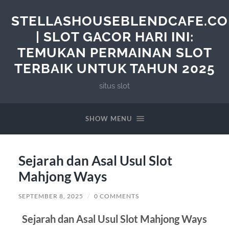
STELLASHOUSEBLENDCAFE.C
| SLOT GACOR HARI INI:
TEMUKAN PERMAINAN SLOT
TERBAIK UNTUK TAHUN 2025
situs slot
SHOW MENU
Sejarah dan Asal Usul Slot
Mahjong Ways
SEPTEMBER 8, 2025
/
0 COMMENTS
Sejarah dan Asal Usul Slot Mahjong Ways