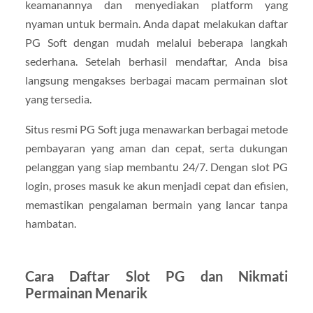
keamanannya dan menyediakan platform yang
nyaman untuk bermain. Anda dapat melakukan daftar
PG Soft dengan mudah melalui beberapa langkah
sederhana. Setelah berhasil mendaftar, Anda bisa
langsung mengakses berbagai macam permainan slot
yang tersedia.
Situs resmi PG Soft juga menawarkan berbagai metode
pembayaran yang aman dan cepat, serta dukungan
pelanggan yang siap membantu 24/7. Dengan slot PG
login, proses masuk ke akun menjadi cepat dan efisien,
memastikan pengalaman bermain yang lancar tanpa
hambatan.
Cara Daftar Slot PG dan Nikmati
Permainan Menarik