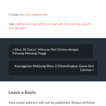
Categories:
Uncategorized
Tags:
daftar slot pg
,
daftar slot pg soft
,
link slot pg
,
pgsoft
,
slot pg login
« Situs Jili Gacor: Hiburan Slot Online dengan
Peluang Menang Tinggi
Keunggulan Mahjong Ways 2 Dibandingkan Game Slot
Lainnya »
Leave a Reply
Your email address will not be published.
Required fields