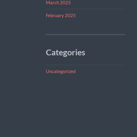
March 2025
February 2025
Categories
Uncategorized