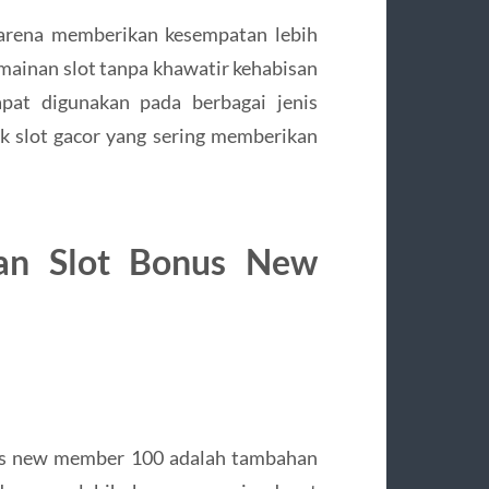
arena memberikan kesempatan lebih
mainan slot tanpa khawatir kehabisan
dapat digunakan pada berbagai jenis
uk slot gacor yang sering memberikan
an Slot Bonus New
nus new member 100 adalah tambahan