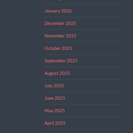
January 2026
December 2025
November 2025
October 2025
September 2025
August 2025
July 2025
June 2025
May 2025
April 2025