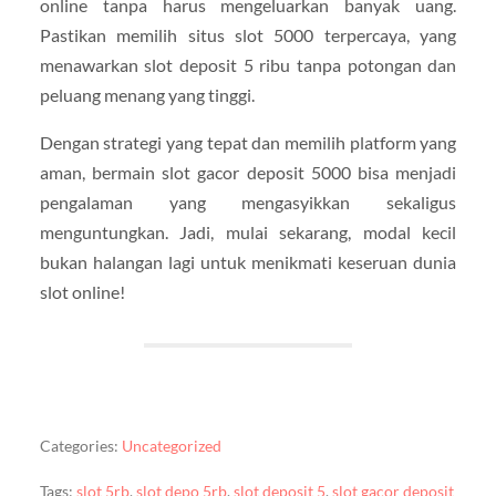
online tanpa harus mengeluarkan banyak uang.
Pastikan memilih situs slot 5000 terpercaya, yang
menawarkan slot deposit 5 ribu tanpa potongan dan
peluang menang yang tinggi.
Dengan strategi yang tepat dan memilih platform yang
aman, bermain slot gacor deposit 5000 bisa menjadi
pengalaman yang mengasyikkan sekaligus
menguntungkan. Jadi, mulai sekarang, modal kecil
bukan halangan lagi untuk menikmati keseruan dunia
slot online!
Categories:
Uncategorized
Tags:
slot 5rb
,
slot depo 5rb
,
slot deposit 5
,
slot gacor deposit