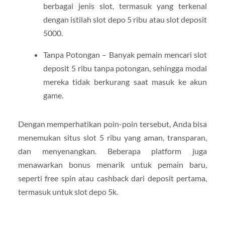
berbagai jenis slot, termasuk yang terkenal
dengan istilah slot depo 5 ribu atau slot deposit
5000.
Tanpa Potongan – Banyak pemain mencari slot
deposit 5 ribu tanpa potongan, sehingga modal
mereka tidak berkurang saat masuk ke akun
game.
Dengan memperhatikan poin-poin tersebut, Anda bisa
menemukan situs slot 5 ribu yang aman, transparan,
dan menyenangkan. Beberapa platform juga
menawarkan bonus menarik untuk pemain baru,
seperti free spin atau cashback dari deposit pertama,
termasuk untuk slot depo 5k.