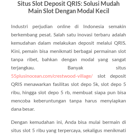
Situs Slot Deposit QRIS: Solusi Mudah
Main Slot Dengan Modal Kecil
Industri perjudian online di Indonesia semakin
berkembang pesat. Salah satu inovasi terbaru adalah
kemudahan dalam melakukan deposit melalui QRIS.
Kini, pemain bisa menikmati berbagai permainan slot
tanpa ribet, bahkan dengan modal yang sangat
terjangkau. Banyak situs
55plusinocean.com/crestwood-village/
slot deposit
QRIS menawarkan fasilitas slot depo 5k, slot depo 5
ribu, hingga slot depo 5 rb, membuat siapa pun bisa
mencoba keberuntungan tanpa harus menyiapkan
dana besar.
Dengan kemudahan ini, Anda bisa mulai bermain di
situs slot 5 ribu yang terpercaya, sekaligus menikmati