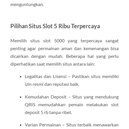
menguntungkan.
Pilihan Situs Slot 5 Ribu Terpercaya
Memilih situs slot 5000 yang terpercaya sangat
penting agar permainan aman dan kemenangan bisa
dicairkan dengan mudah. Beberapa hal yang perlu
diperhatikan saat memilih situs antara lain:
Legalitas dan Lisensi – Pastikan situs memiliki
izin resmi dan reputasi baik.
Kemudahan Deposit – Situs yang mendukung
QRIS memudahkan pemain melakukan slot
deposit 5 rb tanpa ribet.
Varian Permainan – Situs terbaik menawarkan