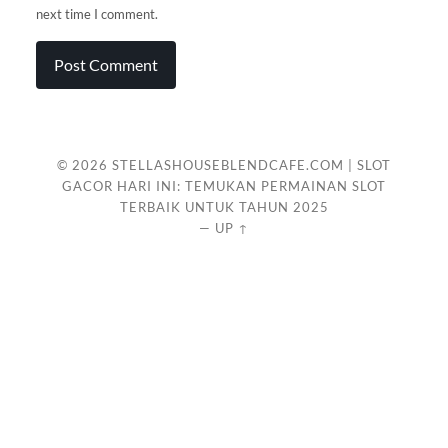
next time I comment.
© 2026
STELLASHOUSEBLENDCAFE.COM | SLOT
GACOR HARI INI: TEMUKAN PERMAINAN SLOT
TERBAIK UNTUK TAHUN 2025
—
UP ↑