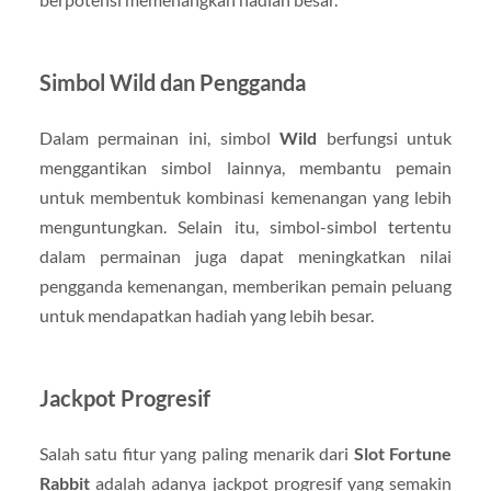
Simbol
Wild
dan
Pengganda
Dalam
permainan
ini,
simbol
Wild
berfungsi
untuk
menggantikan
simbol
lainnya,
membantu
pemain
untuk
membentuk
kombinasi
kemenangan
yang
lebih
menguntungkan.
Selain
itu,
simbol-
simbol
tertentu
dalam
permainan
juga
dapat
meningkatkan
nilai
pengganda
kemenangan,
memberikan
pemain
peluang
untuk
mendapatkan
hadiah
yang
lebih
besar.
Jackpot
Progresif
Salah
satu
fitur
yang
paling
menarik
dari
Slot
Fortune
Rabbit
adalah
adanya
jackpot
progresif
yang
semakin