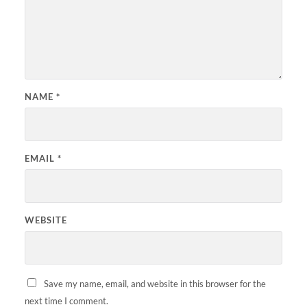
NAME
*
EMAIL
*
WEBSITE
Save my name, email, and website in this browser for the
next time I comment.