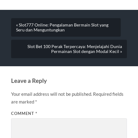
« Slot777 Online: Pengalaman Bermain Slot yang
Seru dan Menguntungkan
Slot Bet 100 Perak Terpercaya: Menjelajahi Dunia
Permainan Slot dengan Modal Kecil »
Leave a Reply
Your email address will not be published.
Required fields
are marked
*
COMMENT
*