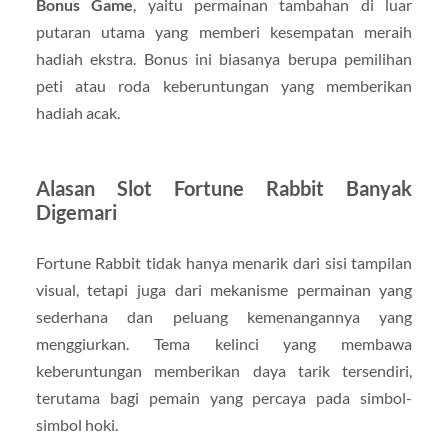
Bonus Game
, yaitu permainan tambahan di luar
putaran utama yang memberi kesempatan meraih
hadiah ekstra. Bonus ini biasanya berupa pemilihan
peti atau roda keberuntungan yang memberikan
hadiah acak.
Alasan Slot Fortune Rabbit Banyak
Digemari
Fortune Rabbit tidak hanya menarik dari sisi tampilan
visual, tetapi juga dari mekanisme permainan yang
sederhana dan peluang kemenangannya yang
menggiurkan. Tema kelinci yang membawa
keberuntungan memberikan daya tarik tersendiri,
terutama bagi pemain yang percaya pada simbol-
simbol hoki.