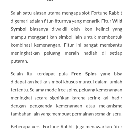
Salah satu alasan utama mengapa slot Fortune Rabbit
digemari adalah fitur-fiturnya yang menarik. Fitur
Wild
Symbol
biasanya diwakili oleh ikon kelinci yang
mampu menggantikan simbol lain untuk membentuk
kombinasi kemenangan. Fitur ini sangat membantu
meningkatkan peluang meraih hadiah di setiap
putaran.
Selain itu, terdapat pula
Free Spins
yang bisa
didapatkan ketika simbol khusus muncul dalam jumlah
tertentu. Selama mode free spins, peluang kemenangan
meningkat secara signifikan karena sering kali hadir
dengan pengganda kemenangan atau mekanisme
tambahan lain yang membuat permainan semakin seru.
Beberapa versi Fortune Rabbit juga menawarkan fitur