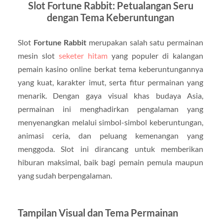
Slot Fortune Rabbit: Petualangan Seru
dengan Tema Keberuntungan
Slot
Fortune Rabbit
merupakan salah satu permainan
mesin slot
seketer hitam
yang populer di kalangan
pemain kasino online berkat tema keberuntungannya
yang kuat, karakter imut, serta fitur permainan yang
menarik. Dengan gaya visual khas budaya Asia,
permainan ini menghadirkan pengalaman yang
menyenangkan melalui simbol-simbol keberuntungan,
animasi ceria, dan peluang kemenangan yang
menggoda. Slot ini dirancang untuk memberikan
hiburan maksimal, baik bagi pemain pemula maupun
yang sudah berpengalaman.
Tampilan Visual dan Tema Permainan