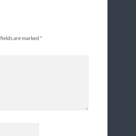
fields are marked
*