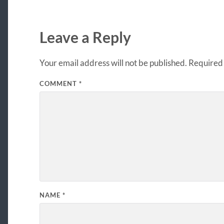
Leave a Reply
Your email address will not be published.
Required 
COMMENT
*
NAME
*