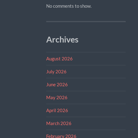
No comments to show.
Archives
August 2026
July 2026
June 2026
May 2026
April 2026
March 2026
February 2026