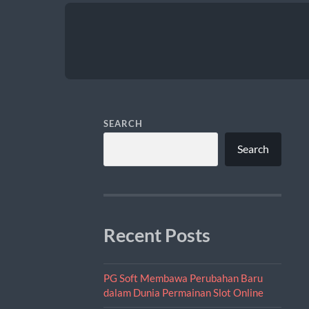
SEARCH
Search
Recent Posts
PG Soft Membawa Perubahan Baru
dalam Dunia Permainan Slot Online