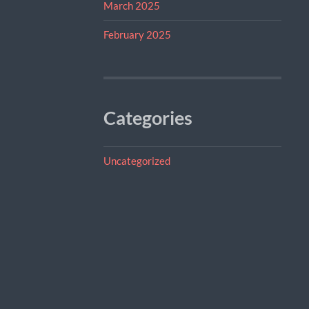
March 2025
February 2025
Categories
Uncategorized