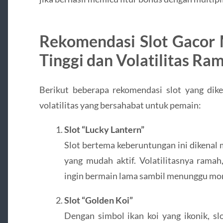
Rekomendasi Slot Gacor
Tinggi dan Volatilitas Ra
Berikut beberapa rekomendasi slot yang dik
volatilitas yang bersahabat untuk pemain:
Slot “Lucky Lantern”
Slot bertema keberuntungan ini dikenal m
yang mudah aktif. Volatilitasnya rama
ingin bermain lama sambil menunggu m
Slot “Golden Koi”
Dengan simbol ikan koi yang ikonik, s