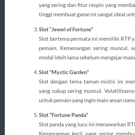
yang sering dan fitur respin yang mem
tinggi membuat game ini sangat ideal unt
Slot “Jewel of Fortune”
Slot bertema permata ini memiliki RTP y
pemain. Kemenangan sering muncul, s
modal lebih lama sebelum mengejar max
Slot “Mystic Garden”
Slot dengan tema taman mistis ini mena
yang cukup sering muncul. Volatilitasnya
untuk pemain yang ingin main aman nam
Slot “Fortune Panda”
Slot panda yang lucu ini menawarkan RTP
Kemenangan kecil yang sering membua