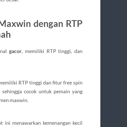
 Maxwin dengan RTP
mah
enal
gacor
, memiliki RTP tinggi, dan
emiliki RTP tinggi dan fitur free spin
h, sehingga cocok untuk pemain yang
omen maxwin.
lot ini menawarkan kemenangan kecil