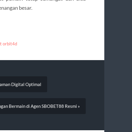
enangan besar.
ot orbit4d
laman Digital Optimal
gan Bermain di Agen SBOBET88 Resmi »