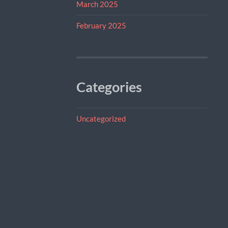
March 2025
February 2025
Categories
Uncategorized