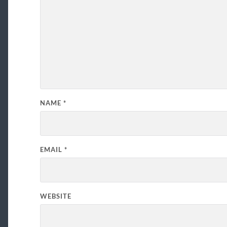
NAME
*
EMAIL
*
WEBSITE