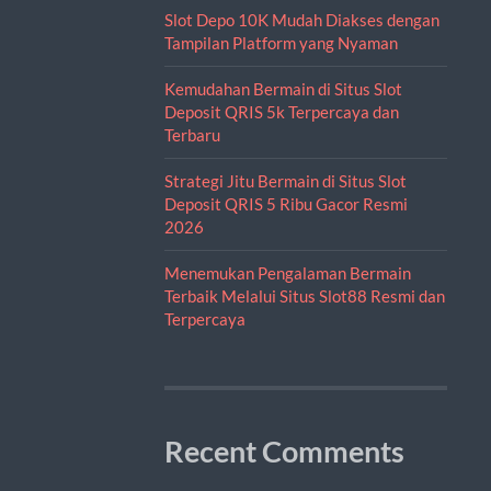
Slot Depo 10K Mudah Diakses dengan
Tampilan Platform yang Nyaman
Kemudahan Bermain di Situs Slot
Deposit QRIS 5k Terpercaya dan
Terbaru
Strategi Jitu Bermain di Situs Slot
Deposit QRIS 5 Ribu Gacor Resmi
2026
Menemukan Pengalaman Bermain
Terbaik Melalui Situs Slot88 Resmi dan
Terpercaya
Recent Comments