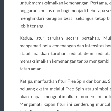
untuk memaksimalkan kemenangan. Pertama, kel
anggaran khusus dan bagi menjadi beberapa se
menghindari kerugian besar sekaligus tetap 
lebih tenang.
Kedua, atur taruhan secara bertahap. Mul
mengamati pola kemenangan dan intensitas bo
stabil, naikkan taruhan sedikit demi sedikit.
memaksimalkan kemenangan tanpa mengambil ri
tetap aman.
Ketiga, manfaatkan fitur Free Spin dan bonus.
peluang ekstra melalui Free Spin atau simbol 
akan dapat mengoptimalkan momen ini untu
Mengamati kapan fitur ini cenderung munc