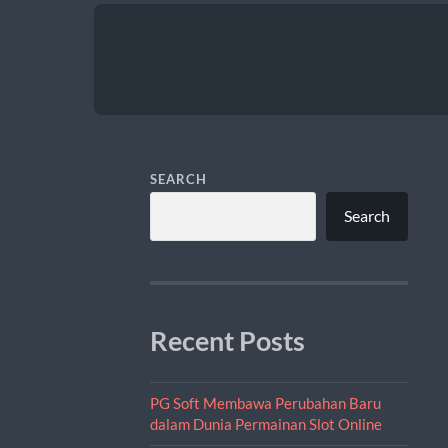
SEARCH
Search
Recent Posts
PG Soft Membawa Perubahan Baru
dalam Dunia Permainan Slot Online