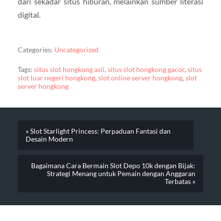
dari sekadar situs hiburan, melainkan sumber literasi
digital.
Categories:
Uncategorized
Tags:
situs slot hongkong asli
,
situs slot hongkong gacor
,
situs
slot luar negeri hongkong
,
slot online server hongkong
,
slot
server hongkong
« Slot Starlight Princess: Perpaduan Fantasi dan
Desain Modern
Bagaimana Cara Bermain Slot Depo 10k dengan Bijak:
Strategi Menang untuk Pemain dengan Anggaran
Terbatas »