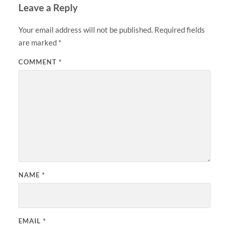
Leave a Reply
Your email address will not be published.
Required fields
are marked
*
COMMENT
*
NAME
*
EMAIL
*