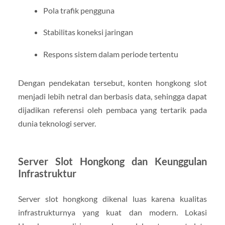
Pola trafik pengguna
Stabilitas koneksi jaringan
Respons sistem dalam periode tertentu
Dengan pendekatan tersebut, konten hongkong slot
menjadi lebih netral dan berbasis data, sehingga dapat
dijadikan referensi oleh pembaca yang tertarik pada
dunia teknologi server.
Server Slot Hongkong dan Keunggulan
Infrastruktur
Server slot hongkong dikenal luas karena kualitas
infrastrukturnya yang kuat dan modern. Lokasi