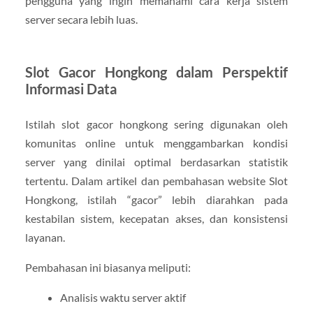
pengguna yang ingin memahami cara kerja sistem
server secara lebih luas.
Slot Gacor Hongkong dalam Perspektif
Informasi Data
Istilah slot gacor hongkong sering digunakan oleh
komunitas online untuk menggambarkan kondisi
server yang dinilai optimal berdasarkan statistik
tertentu. Dalam artikel dan pembahasan website Slot
Hongkong, istilah “gacor” lebih diarahkan pada
kestabilan sistem, kecepatan akses, dan konsistensi
layanan.
Pembahasan ini biasanya meliputi:
Analisis waktu server aktif