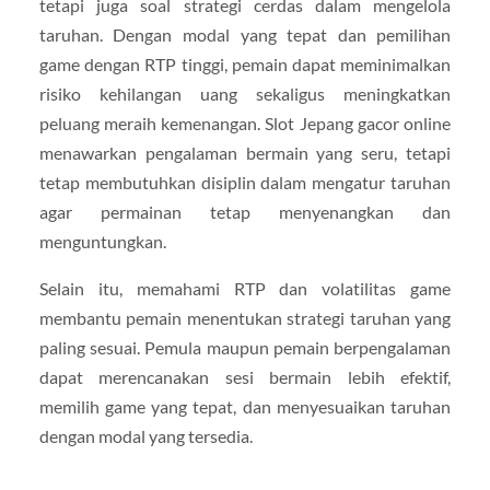
tetapi juga soal strategi cerdas dalam mengelola
taruhan. Dengan modal yang tepat dan pemilihan
game dengan RTP tinggi, pemain dapat meminimalkan
risiko kehilangan uang sekaligus meningkatkan
peluang meraih kemenangan. Slot Jepang gacor online
menawarkan pengalaman bermain yang seru, tetapi
tetap membutuhkan disiplin dalam mengatur taruhan
agar permainan tetap menyenangkan dan
menguntungkan.
Selain itu, memahami RTP dan volatilitas game
membantu pemain menentukan strategi taruhan yang
paling sesuai. Pemula maupun pemain berpengalaman
dapat merencanakan sesi bermain lebih efektif,
memilih game yang tepat, dan menyesuaikan taruhan
dengan modal yang tersedia.