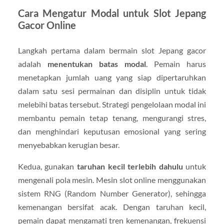
Cara Mengatur Modal untuk Slot Jepang
Gacor Online
Langkah pertama dalam bermain slot Jepang gacor
adalah
menentukan batas modal
. Pemain harus
menetapkan jumlah uang yang siap dipertaruhkan
dalam satu sesi permainan dan disiplin untuk tidak
melebihi batas tersebut. Strategi pengelolaan modal ini
membantu pemain tetap tenang, mengurangi stres,
dan menghindari keputusan emosional yang sering
menyebabkan kerugian besar.
Kedua, gunakan
taruhan kecil terlebih dahulu
untuk
mengenali pola mesin. Mesin slot online menggunakan
sistem RNG (Random Number Generator), sehingga
kemenangan bersifat acak. Dengan taruhan kecil,
pemain dapat mengamati tren kemenangan, frekuensi