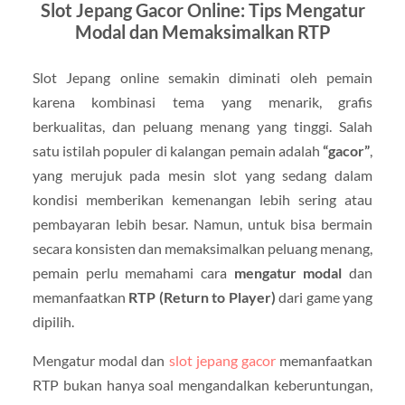
Slot Jepang Gacor Online: Tips Mengatur
Modal dan Memaksimalkan RTP
Slot Jepang online semakin diminati oleh pemain
karena kombinasi tema yang menarik, grafis
berkualitas, dan peluang menang yang tinggi. Salah
satu istilah populer di kalangan pemain adalah
“gacor”
,
yang merujuk pada mesin slot yang sedang dalam
kondisi memberikan kemenangan lebih sering atau
pembayaran lebih besar. Namun, untuk bisa bermain
secara konsisten dan memaksimalkan peluang menang,
pemain perlu memahami cara
mengatur modal
dan
memanfaatkan
RTP (Return to Player)
dari game yang
dipilih.
Mengatur modal dan
slot jepang gacor
memanfaatkan
RTP bukan hanya soal mengandalkan keberuntungan,