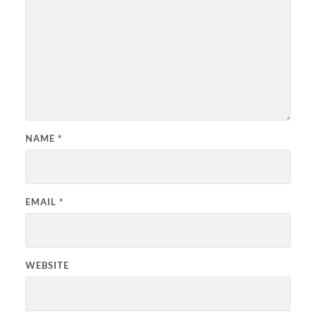
NAME
*
EMAIL
*
WEBSITE