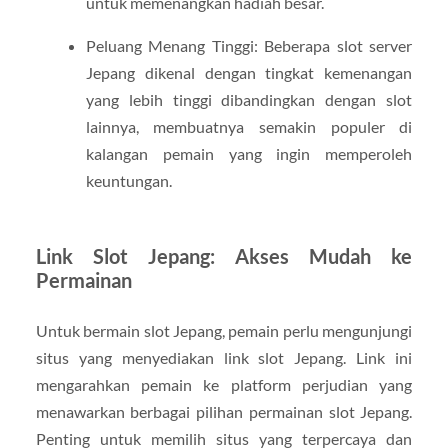
untuk memenangkan hadiah besar.
Peluang Menang Tinggi: Beberapa slot server
Jepang dikenal dengan tingkat kemenangan
yang lebih tinggi dibandingkan dengan slot
lainnya, membuatnya semakin populer di
kalangan pemain yang ingin memperoleh
keuntungan.
Link Slot Jepang: Akses Mudah ke
Permainan
Untuk bermain slot Jepang, pemain perlu mengunjungi
situs yang menyediakan link slot Jepang. Link ini
mengarahkan pemain ke platform perjudian yang
menawarkan berbagai pilihan permainan slot Jepang.
Penting untuk memilih situs yang terpercaya dan