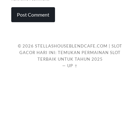
© 2026
STELLASHOUSEBLENDCAFE.COM | SLOT
GACOR HARI INI: TEMUKAN PERMAINAN SLOT
TERBAIK UNTUK TAHUN 2025
—
UP ↑