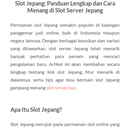
Slot Jepang: Panduan Lengkap dan Cara
Menang di Slot Server Jepang
Permainan slot Jepang semakin populer di kalangan
penggemar judi online, baik di Indonesia maupun
negara lainnya. Dengan berbagai keunikan dan variasi
yang ditawarkan, slot server Jepang telah menarik
banyak perhatian para pemain yang mencari
pengalaman baru. Artikel ini akan membahas secara
lengkap tentang link slot Jepang, fitur menarik di
dalamnya, serta tips agar bisa bermain slot Jepang
gampang menang
slot server luar
.
Apa Itu Slot Jepang?
Slot Jepang merujuk pada permainan slot online yang