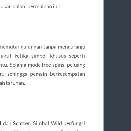
mukan dalam permainan ini:
 memutar gulungan tanpa mengurangi
aktif ketika simbol khusus seperti
ntu. Selama mode free spins, peluang
t, sehingga pemain berkesempatan
h taruhan.
d
dan
Scatter
. Simbol Wild berfungsi