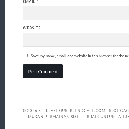
EMAIL
*
WEBSITE
Save my name, email, and website in this browser for the n
© 2026
STELLASHOUSEBLENDCAFE.COM | SLOT GACO
TEMUKAN PERMAINAN SLOT TERBAIK UNTUK TAHU