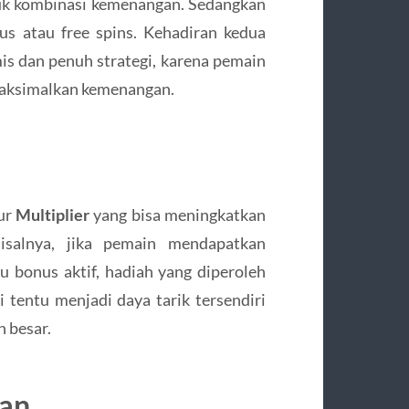
uk kombinasi kemenangan. Sedangkan
s atau free spins. Kehadiran kedua
is dan penuh strategi, karena pemain
maksimalkan kemenangan.
ur
Multiplier
yang bisa meningkatkan
isalnya, jika pemain mendapatkan
 bonus aktif, hadiah yang diperoleh
ni tentu menjadi daya tarik tersendiri
 besar.
man