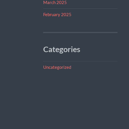
March 2025
February 2025
Categories
Uncategorized