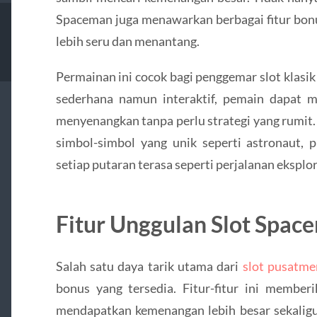
Spaceman juga menawarkan berbagai fitur bo
lebih seru dan menantang.
Permainan ini cocok bagi penggemar slot kla
sederhana namun interaktif, pemain dapat 
menyenangkan tanpa perlu strategi yang rumit
simbol-simbol yang unik seperti astronaut, p
setiap putaran terasa seperti perjalanan eksplo
Fitur Unggulan Slot Spac
Salah satu daya tarik utama dari
slot pusatm
bonus yang tersedia. Fitur-fitur ini membe
mendapatkan kemenangan lebih besar sekalig