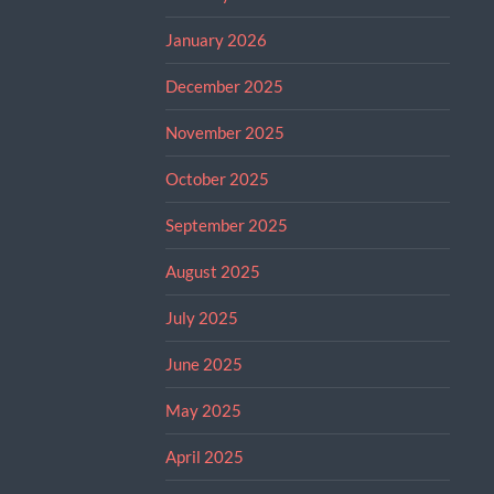
January 2026
December 2025
November 2025
October 2025
September 2025
August 2025
July 2025
June 2025
May 2025
April 2025