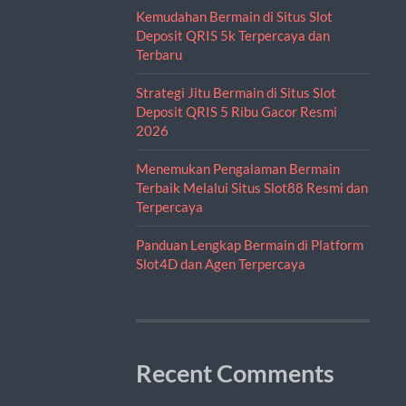
Kemudahan Bermain di Situs Slot
Deposit QRIS 5k Terpercaya dan
Terbaru
Strategi Jitu Bermain di Situs Slot
Deposit QRIS 5 Ribu Gacor Resmi
2026
Menemukan Pengalaman Bermain
Terbaik Melalui Situs Slot88 Resmi dan
Terpercaya
Panduan Lengkap Bermain di Platform
Slot4D dan Agen Terpercaya
Recent Comments