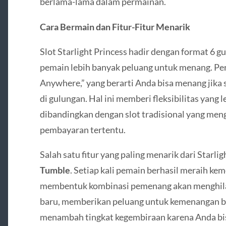
berlama-lama dalam permainan.
Cara Bermain dan Fitur-Fitur Menarik
Slot Starlight Princess hadir dengan format 6 
pemain lebih banyak peluang untuk menang. Pe
Anywhere,” yang berarti Anda bisa menang jika
di gulungan. Hal ini memberi fleksibilitas yang
dibandingkan dengan slot tradisional yang men
pembayaran tertentu.
Salah satu fitur yang paling menarik dari Starlig
Tumble
. Setiap kali pemain berhasil meraih k
membentuk kombinasi pemenang akan menghila
baru, memberikan peluang untuk kemenangan ber
menambah tingkat kegembiraan karena Anda b