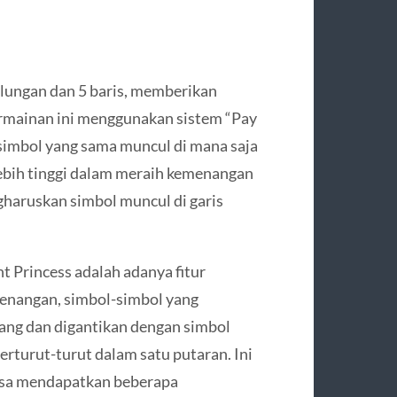
gulungan dan 5 baris, memberikan
rmainan ini menggunakan sistem “Pay
 simbol yang sama muncul di mana saja
 lebih tinggi dalam meraih kemenangan
gharuskan simbol muncul di garis
ht Princess adalah adanya fitur
emenangan, simbol-simbol yang
ng dan digantikan dengan simbol
turut-turut dalam satu putaran. Ini
isa mendapatkan beberapa