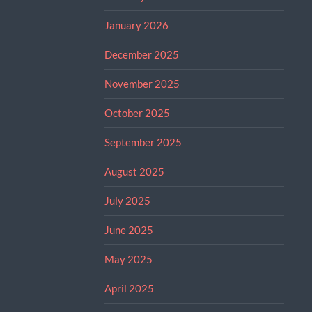
January 2026
December 2025
November 2025
October 2025
September 2025
August 2025
July 2025
June 2025
May 2025
April 2025