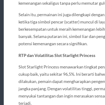
kemenangan sekaligus tanpa perlu memutar gulu
Selain itu, permainan ini juga dilengkapi denga
ketika tiga simbol pencar (scatter) muncul di la
berkesempatan untuk meraih kemenangan lebih b
banyak. Selama putaran ini, simbol liar dan pe
potensi kemenangan secara signifikan.
RTP dan Volatilitas Slot Starlight Princess
Slot Starlight Princess menawarkan tingkat pe
cukup baik, yaitu sekitar 96,5%. Ini berarti bah
dilakukan, pemain dapat mengharapkan pengemb
jangka panjang. Dengan volatilitas tinggi, perm
menyukai tantangan dan ingin merasakan sensa
terjadi.