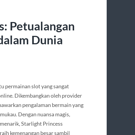
ss: Petualangan
dalam Dunia
atu permainan slot yang sangat
online. Dikembangkan oleh provider
menawarkan pengalaman bermain yang
memukau. Dengan nuansa magis,
 menarik, Starlight Princess
aih kemenangan besar sambil