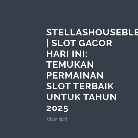
STELLASHOUSEBL
| SLOT GACOR
HARI INI:
TEMUKAN
PERMAINAN
SLOT TERBAIK
UNTUK TAHUN
2025
situs slot