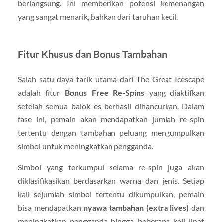
berlangsung. Ini memberikan potensi kemenangan
yang sangat menarik, bahkan dari taruhan kecil.
Fitur Khusus dan Bonus Tambahan
Salah satu daya tarik utama dari The Great Icescape
adalah fitur
Bonus Free Re-Spins
yang diaktifkan
setelah semua balok es berhasil dihancurkan. Dalam
fase ini, pemain akan mendapatkan jumlah re-spin
tertentu dengan tambahan peluang mengumpulkan
simbol untuk meningkatkan pengganda.
Simbol yang terkumpul selama re-spin juga akan
diklasifikasikan berdasarkan warna dan jenis. Setiap
kali sejumlah simbol tertentu dikumpulkan, pemain
bisa mendapatkan
nyawa tambahan (extra lives)
dan
meningkatkan pengganda hingga beberapa kali lipat