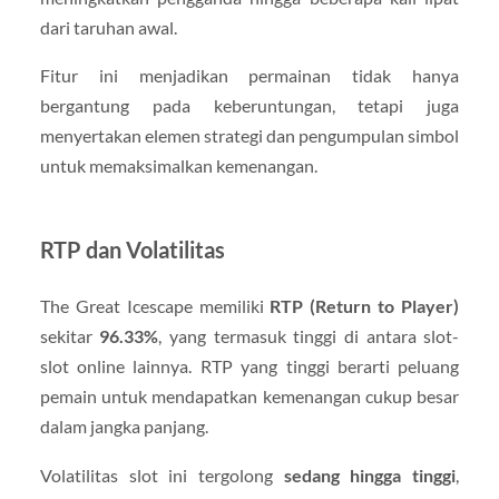
dari taruhan awal.
Fitur ini menjadikan permainan tidak hanya
bergantung pada keberuntungan, tetapi juga
menyertakan elemen strategi dan pengumpulan simbol
untuk memaksimalkan kemenangan.
RTP dan Volatilitas
The Great Icescape memiliki
RTP (Return to Player)
sekitar
96.33%
, yang termasuk tinggi di antara slot-
slot online lainnya. RTP yang tinggi berarti peluang
pemain untuk mendapatkan kemenangan cukup besar
dalam jangka panjang.
Volatilitas slot ini tergolong
sedang hingga tinggi
,