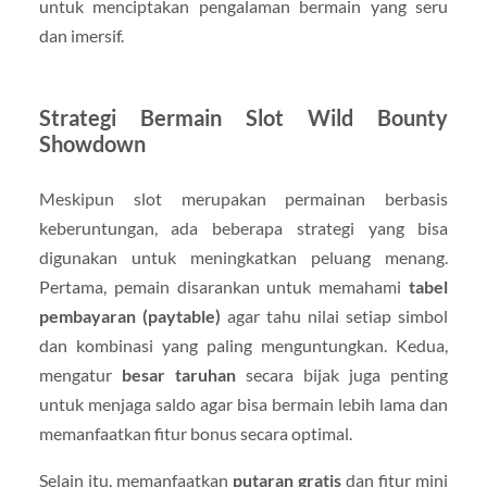
untuk menciptakan pengalaman bermain yang seru
dan imersif.
Strategi Bermain Slot Wild Bounty
Showdown
Meskipun slot merupakan permainan berbasis
keberuntungan, ada beberapa strategi yang bisa
digunakan untuk meningkatkan peluang menang.
Pertama, pemain disarankan untuk memahami
tabel
pembayaran (paytable)
agar tahu nilai setiap simbol
dan kombinasi yang paling menguntungkan. Kedua,
mengatur
besar taruhan
secara bijak juga penting
untuk menjaga saldo agar bisa bermain lebih lama dan
memanfaatkan fitur bonus secara optimal.
Selain itu, memanfaatkan
putaran gratis
dan fitur mini