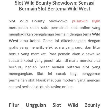
Slot Wild Bounty Showdown: Sensasi
Bermain Slot Bertema Wild West
Slot Wild Bounty Showdown
pusatwin login
merupakan salah satu permainan slot online yang
menghadirkan pengalaman bermain dengan tema
Wild
West
atau koboi. Game ini dikembangkan dengan
grafis yang menarik, efek suara yang seru, dan fitur
bonus yang memikat. Para pemain akan dibawa ke
suasana koboi yang penuh aksi, di mana mereka bisa
berburu hadiah besar melalui putaran slot yang
menegangkan. Slot ini cocok bagi penggemar
permainan slot klasik maupun modern yang mencari
sensasi berbeda di dunia kasino online.
Fitur Unggulan Slot Wild Bounty