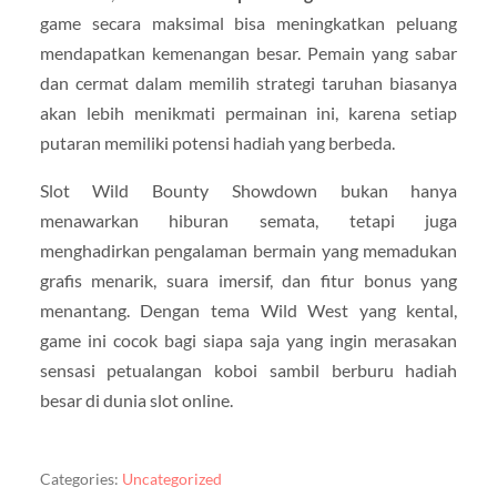
game secara maksimal bisa meningkatkan peluang
mendapatkan kemenangan besar. Pemain yang sabar
dan cermat dalam memilih strategi taruhan biasanya
akan lebih menikmati permainan ini, karena setiap
putaran memiliki potensi hadiah yang berbeda.
Slot Wild Bounty Showdown bukan hanya
menawarkan hiburan semata, tetapi juga
menghadirkan pengalaman bermain yang memadukan
grafis menarik, suara imersif, dan fitur bonus yang
menantang. Dengan tema Wild West yang kental,
game ini cocok bagi siapa saja yang ingin merasakan
sensasi petualangan koboi sambil berburu hadiah
besar di dunia slot online.
Categories:
Uncategorized