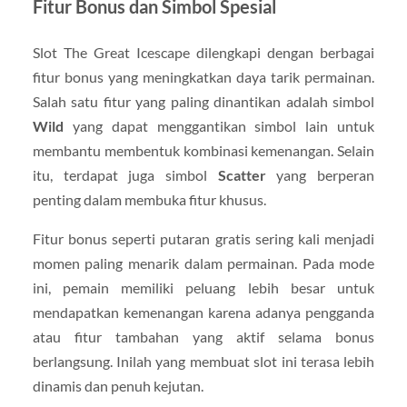
Fitur Bonus dan Simbol Spesial
Slot The Great Icescape dilengkapi dengan berbagai
fitur bonus yang meningkatkan daya tarik permainan.
Salah satu fitur yang paling dinantikan adalah simbol
Wild
yang dapat menggantikan simbol lain untuk
membantu membentuk kombinasi kemenangan. Selain
itu, terdapat juga simbol
Scatter
yang berperan
penting dalam membuka fitur khusus.
Fitur bonus seperti putaran gratis sering kali menjadi
momen paling menarik dalam permainan. Pada mode
ini, pemain memiliki peluang lebih besar untuk
mendapatkan kemenangan karena adanya pengganda
atau fitur tambahan yang aktif selama bonus
berlangsung. Inilah yang membuat slot ini terasa lebih
dinamis dan penuh kejutan.