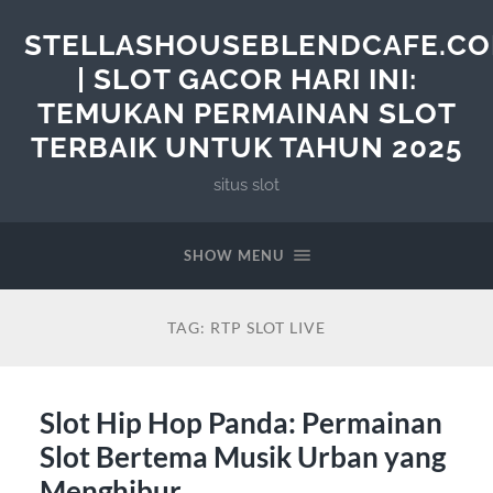
STELLASHOUSEBLENDCAFE.C
| SLOT GACOR HARI INI:
TEMUKAN PERMAINAN SLOT
TERBAIK UNTUK TAHUN 2025
situs slot
SHOW MENU
TAG:
RTP SLOT LIVE
Slot Hip Hop Panda: Permainan
Slot Bertema Musik Urban yang
Menghibur