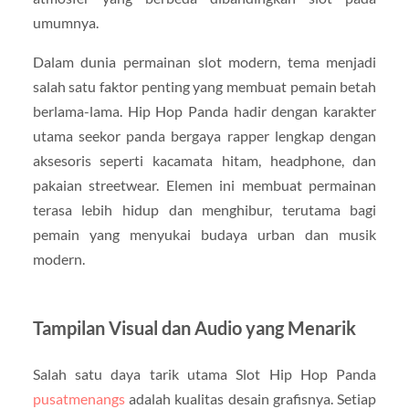
umumnya.
Dalam dunia permainan slot modern, tema menjadi
salah satu faktor penting yang membuat pemain betah
berlama-lama. Hip Hop Panda hadir dengan karakter
utama seekor panda bergaya rapper lengkap dengan
aksesoris seperti kacamata hitam, headphone, dan
pakaian streetwear. Elemen ini membuat permainan
terasa lebih hidup dan menghibur, terutama bagi
pemain yang menyukai budaya urban dan musik
modern.
Tampilan Visual dan Audio yang Menarik
Salah satu daya tarik utama Slot Hip Hop Panda
pusatmenangs
adalah kualitas desain grafisnya. Setiap