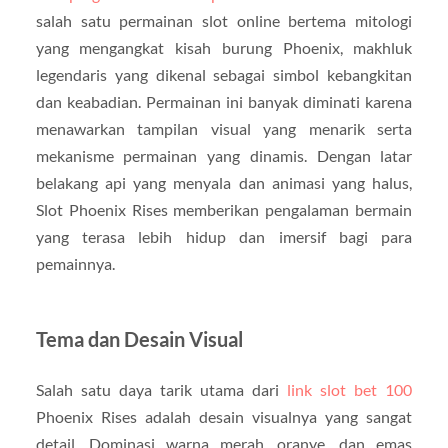
salah satu permainan slot online bertema mitologi
yang mengangkat kisah burung Phoenix, makhluk
legendaris yang dikenal sebagai simbol kebangkitan
dan keabadian. Permainan ini banyak diminati karena
menawarkan tampilan visual yang menarik serta
mekanisme permainan yang dinamis. Dengan latar
belakang api yang menyala dan animasi yang halus,
Slot Phoenix Rises memberikan pengalaman bermain
yang terasa lebih hidup dan imersif bagi para
pemainnya.
Tema dan Desain Visual
Salah satu daya tarik utama dari
link slot bet 100
Phoenix Rises adalah desain visualnya yang sangat
detail. Dominasi warna merah, oranye, dan emas