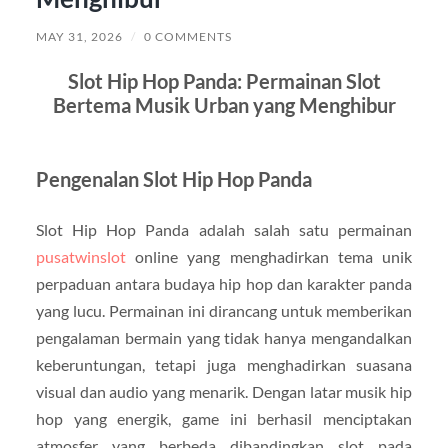
MAY 31, 2026
/
0 COMMENTS
Slot Hip Hop Panda: Permainan Slot
Bertema Musik Urban yang Menghibur
Pengenalan Slot Hip Hop Panda
Slot Hip Hop Panda adalah salah satu permainan
pusatwinslot
online yang menghadirkan tema unik
perpaduan antara budaya hip hop dan karakter panda
yang lucu. Permainan ini dirancang untuk memberikan
pengalaman bermain yang tidak hanya mengandalkan
keberuntungan, tetapi juga menghadirkan suasana
visual dan audio yang menarik. Dengan latar musik hip
hop yang energik, game ini berhasil menciptakan
atmosfer yang berbeda dibandingkan slot pada